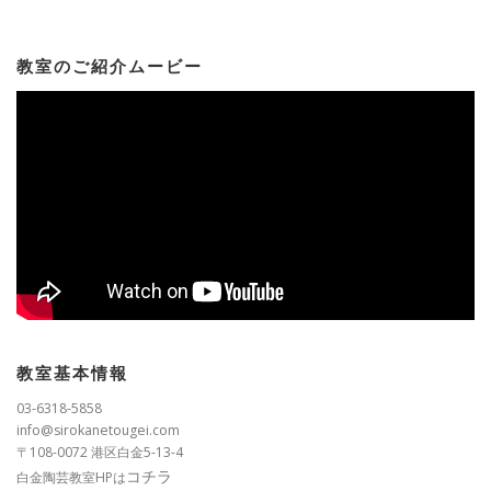
教室のご紹介ムービー
教室基本情報
03-6318-5858
info@sirokanetougei.com
〒108-0072 港区白金5-13-4
コチラ
白金陶芸教室HPは