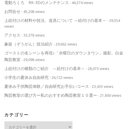
電動ろくろ RK-3Dのメンテナンス
- 46,574 views
お問合せ
- 45,208 views
上絵付けの材料や技法、道具について ～絵付けの基本～
- 39,554
views
アクセス
- 33,378 views
象嵌（ぞうがん）技法紹介
- 29,662 views
ゴーストの名シーンを再現♪「水曜日のダウンタウン」撮影。白金
陶芸教室
- 29,098 views
上絵付けの種類のご紹介 ～絵付けの基本～
- 28,073 views
小学生の夏休み自由研究
- 26,722 views
夏休み子供陶芸体験／自由研究お手伝いコース
- 23,433 views
陶芸教室の選び方ー私のおすすめ陶芸教室１０選ー
- 21,600 views
カテゴリー
カ