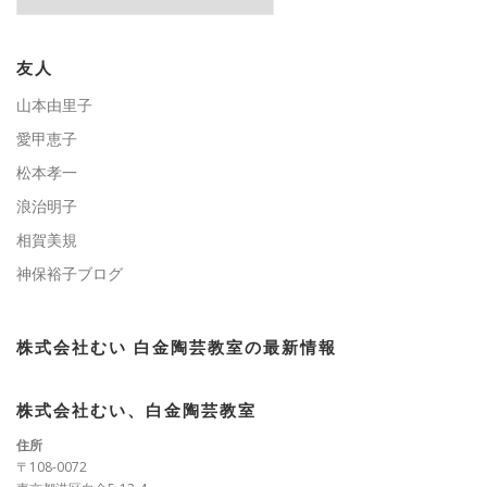
テ
ゴ
リ
ー
友人
山本由里子
愛甲恵子
松本孝一
浪治明子
相賀美規
神保裕子ブログ
株式会社むい 白金陶芸教室の最新情報
株式会社むい、白金陶芸教室
住所
〒108-0072