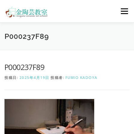
コ
ン
メニュー
テ
ン
ツ
へ
陶芸体験コース
ウェディングコース
会員コース
P000237F89
ス
キ
ッ
プ
教室について
アクセス
ご予約
お問合せ
P000237F89
投稿日:
2025年4月19日
投稿者:
FUMIO KADOYA
ENGLISH