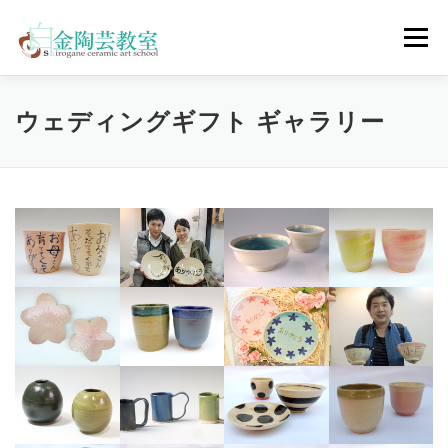
コ
ン
メニュー
テ
ン
ツ
へ
陶芸体験コース
ウェディングコース
会員コース
ウェディングギフト ギャラリー
ス
キ
ッ
プ
教室について
アクセス
ご予約
お問合せ
ENGLISH