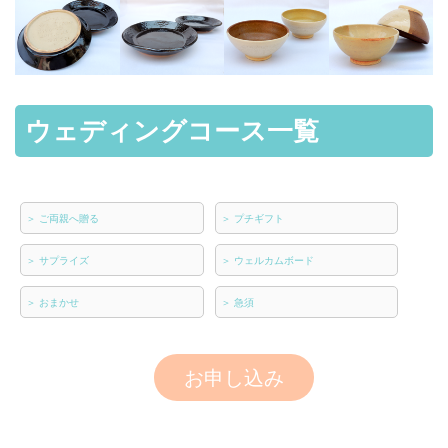
ウェディングコース一覧
＞
ご両親へ贈る
＞
プチギフト
＞
サプライズ
＞
ウェルカムボード
＞
おまかせ
＞
急須
お申し込み