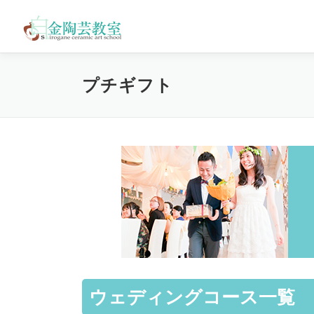
コ
ン
テ
ン
ツ
プチギフト
へ
ス
キ
ッ
プ
ウェディングコース一覧