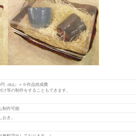
0円
＋※作品焼成費
（税込）
付け等の制作をすることもできます。
も制作可能
しおき。
は無料貸出しております。）