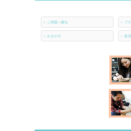
＞
ご両親へ贈る
＞
プ
＞
おまかせ
＞
急