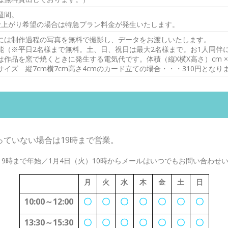
週間。
仕上がり希望の場合は特急プラン料金が発生いたします。
には制作過程の写真を無料で撮影し、データをお渡しいたします。
能（※平日2名様まで無料。土、日、祝日は最大2名様まで。お1人同伴につ
作品を窯で焼くときに発生する電気代です。体積（縦X横X高さ）cm × 
イズ 縦7cm横7cm高さ4cmのカード立ての場合・・・310円となり
っていない場合は19時まで営業。
）19時まで年始／1月4日（火）10時からメールはいつでもお問い合わ
月
火
水
木
金
土
日
10:00～12:00
〇
〇
〇
〇
〇
〇
〇
13:30～15:30
〇
〇
〇
〇
〇
〇
〇