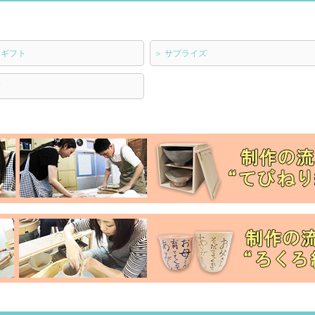
チギフト
＞
サプライズ
須