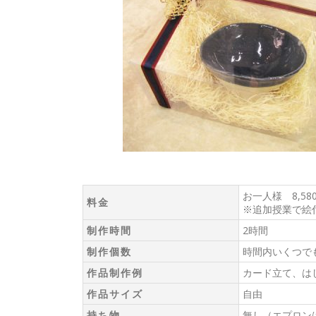
お一人様 8,58
料金
※追加授業で絵
制作時間
2時間
制作個数
時間内いくつで
作品制作例
カード立て、は
作品サイズ
自由
持ち物
無し（エプロン