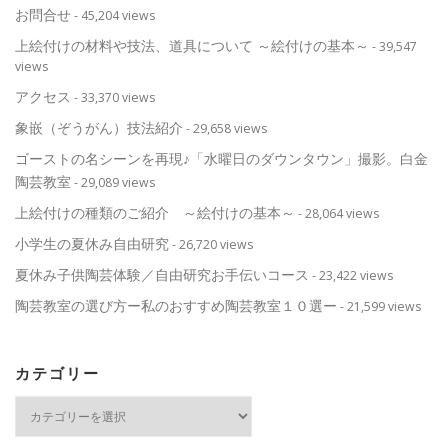
お問合せ
- 45,204 views
上絵付けの材料や技法、道具について ～絵付けの基本～
- 39,547
views
アクセス
- 33,370 views
象嵌（ぞうがん）技法紹介
- 29,658 views
ゴーストの名シーンを再現♪「水曜日のダウンタウン」撮影。白金
陶芸教室
- 29,089 views
上絵付けの種類のご紹介 ～絵付けの基本～
- 28,064 views
小学生の夏休み自由研究
- 26,720 views
夏休み子供陶芸体験／自由研究お手伝いコース
- 23,422 views
陶芸教室の選び方ー私のおすすめ陶芸教室１０選ー
- 21,599 views
カテゴリー
カ
テ
ゴ