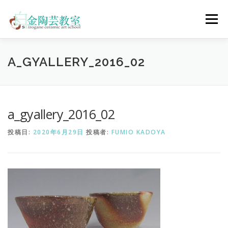
コ
ン
メニュー
テ
ン
ツ
へ
陶芸体験コース
ウェディングコース
会員コース
A_GYALLERY_2016_02
ス
キ
ッ
プ
教室について
アクセス
ご予約
お問合せ
a_gyallery_2016_02
投稿日:
2020年6月29日
投稿者:
FUMIO KADOYA
ENGLISH