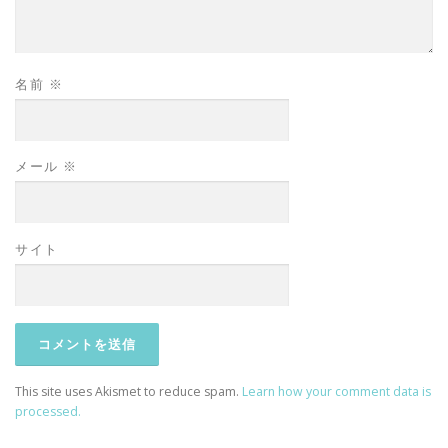
名前
※
メール
※
サイト
This site uses Akismet to reduce spam.
Learn how your comment data is
processed.