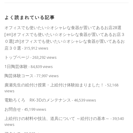
よく読まれている記事
オフィスでも使いたい☆オシャレな食器が置いてあるお店28選
[:en]オフィスでも使いたい☆オシャレな食器が置いてあるお店３
０選[:zh]オフィスでも使いたい☆オシャレな食器が置いてあるお
店３０選
- 315,912 views
トップページ
- 263,292 views
1日陶芸体験
- 84,839 views
陶芸体験コース
- 77,997 views
廣瀬先生の絵付け授業・上絵付け体験始まりました！
- 52,168
views
電動ろくろ RK-3Dのメンテナンス
- 46,539 views
お問合せ
- 45,199 views
上絵付けの材料や技法、道具について ～絵付けの基本～
- 39,540
views