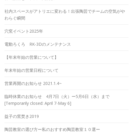
社内スペースがアトリエに変わる！出張陶芸でチームの空気がや
わらぐ瞬間
穴窯イベント2025年
電動ろくろ RK-3Dのメンテナンス
【年末年始の営業について】
年末年始の営業日程について
営業再開のお知らせ 2021.1.4~
臨時休業のお知らせ 4月7日（火）ー5月6日（水）まで
[Temporarily closed: April 7-May 6]
益子の窯焚き2019
陶芸教室の選び方ー私のおすすめ陶芸教室１０選ー