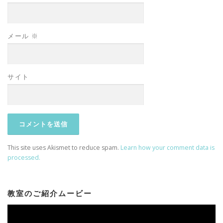
メール
※
サイト
This site uses Akismet to reduce spam.
Learn how your comment data is
processed.
教室のご紹介ムービー