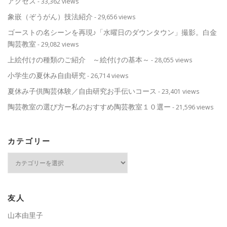
アクセス
- 33,362 views
象嵌（ぞうがん）技法紹介
- 29,656 views
ゴーストの名シーンを再現♪「水曜日のダウンタウン」撮影。白金
陶芸教室
- 29,082 views
上絵付けの種類のご紹介 ～絵付けの基本～
- 28,055 views
小学生の夏休み自由研究
- 26,714 views
夏休み子供陶芸体験／自由研究お手伝いコース
- 23,401 views
陶芸教室の選び方ー私のおすすめ陶芸教室１０選ー
- 21,596 views
カテゴリー
カ
テ
ゴ
リ
ー
友人
山本由里子