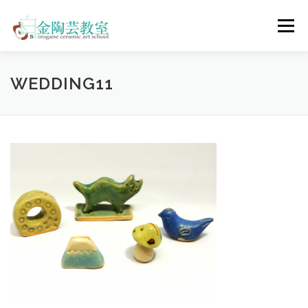
コ
ン
メニュー
テ
ン
ツ
へ
陶芸体験コース
ウェディングコース
会員コース
WEDDING11
ス
キ
ッ
プ
教室について
アクセス
ご予約
お問合せ
ENGLISH