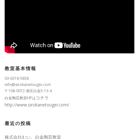
教室基本情報
03-6318-5858
info@sirokanetougei.com
〒108-0072 港区白金5-13-4
コチラ
白金陶芸教室HPは
http://www.sirokanetougei.com/
最近の投稿
株式会社むい、白金陶芸教室