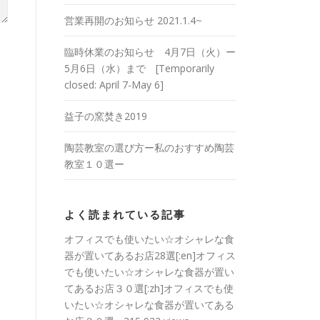
営業再開のお知らせ 2021.1.4~
臨時休業のお知らせ 4月7日（火）ー
5月6日（水）まで [Temporarily
closed: April 7-May 6]
益子の窯焚き2019
陶芸教室の選び方ー私のおすすめ陶芸
教室１０選ー
よく読まれている記事
オフィスでも使いたい☆オシャレな食
器が置いてあるお店28選[:en]オフィス
でも使いたい☆オシャレな食器が置い
てあるお店３０選[:zh]オフィスでも使
いたい☆オシャレな食器が置いてある