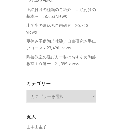
- 29,089 views
上絵付けの種類のご紹介 ～絵付けの
基本～
- 28,063 views
小学生の夏休み自由研究
- 26,720
views
夏休み子供陶芸体験／自由研究お手伝
いコース
- 23,420 views
陶芸教室の選び方ー私のおすすめ陶芸
教室１０選ー
- 21,599 views
カテゴリー
カ
テ
ゴ
リ
友人
ー
山本由里子