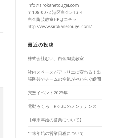
info@sirokanetougei.com
〒108-0072 港区白金5-13-4
白金陶芸教室HPは
コチラ
http://www.sirokanetougei.com/
最近の投稿
株式会社むい、白金陶芸教室
社内スペースがアトリエに変わる！出
張陶芸でチームの空気がやわらぐ瞬間
穴窯イベント2025年
電動ろくろ RK-3Dのメンテナンス
【年末年始の営業について】
年末年始の営業日程について