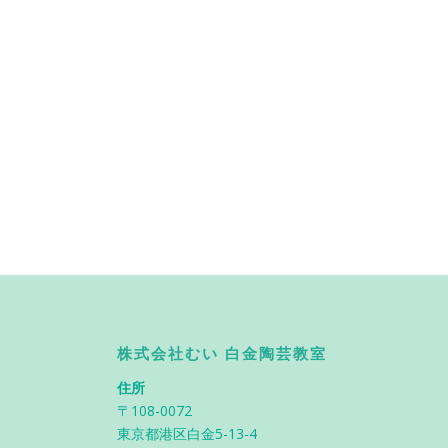
株式会社むい 白金陶芸教室
住所
〒108-0072
東京都港区白金5-13-4