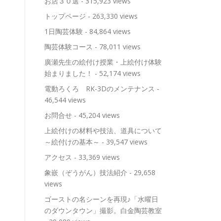
お店３０選
- 315,923 views
トップページ
- 263,330 views
1日陶芸体験
- 84,864 views
陶芸体験コース
- 78,011 views
廣瀬先生の絵付け授業・上絵付け体験
始まりました！
- 52,174 views
電動ろくろ RK-3Dのメンテナンス
-
46,544 views
お問合せ
- 45,204 views
上絵付けの材料や技法、道具について
～絵付けの基本～
- 39,547 views
アクセス
- 33,369 views
象嵌（ぞうがん）技法紹介
- 29,658
views
ゴーストの名シーンを再現♪「水曜日
のダウンタウン」撮影。白金陶芸教室