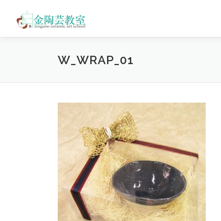
コ
ン
テ
ン
ツ
W_WRAP_01
へ
ス
キ
ッ
プ