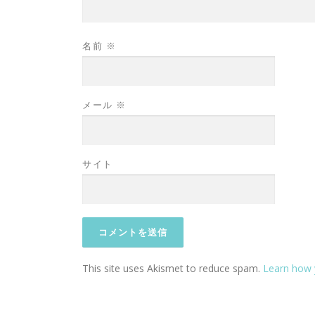
名前
※
メール
※
サイト
This site uses Akismet to reduce spam.
Learn how 