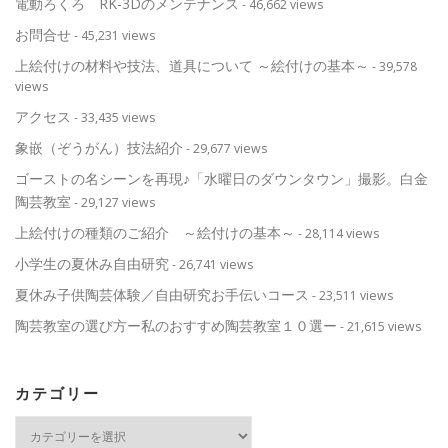
電動ろくろ RK-3Dのメンテナンス
- 46,662 views
お問合せ
- 45,231 views
上絵付けの材料や技法、道具について ～絵付けの基本～
- 39,578
views
アクセス
- 33,435 views
象嵌（ぞうがん）技法紹介
- 29,677 views
ゴーストの名シーンを再現♪「水曜日のダウンタウン」撮影。白金
陶芸教室
- 29,127 views
上絵付けの種類のご紹介 ～絵付けの基本～
- 28,114 views
小学生の夏休み自由研究
- 26,741 views
夏休み子供陶芸体験／自由研究お手伝いコース
- 23,511 views
陶芸教室の選び方ー私のおすすめ陶芸教室１０選ー
- 21,615 views
カテゴリー
カ
テ