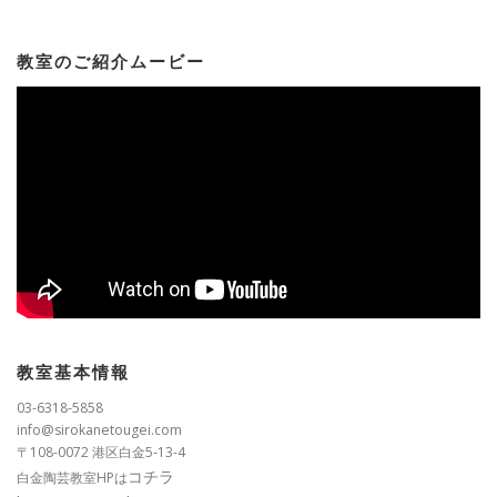
教室のご紹介ムービー
教室基本情報
03-6318-5858
info@sirokanetougei.com
〒108-0072 港区白金5-13-4
コチラ
白金陶芸教室HPは