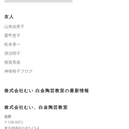
ゴ
リ
ー
友人
山本由里子
愛甲恵子
松本孝一
浪治明子
相賀美規
神保裕子ブログ
株式会社むい 白金陶芸教室の最新情報
株式会社むい、白金陶芸教室
住所
〒108-0072
東京都港区白金5-13-4