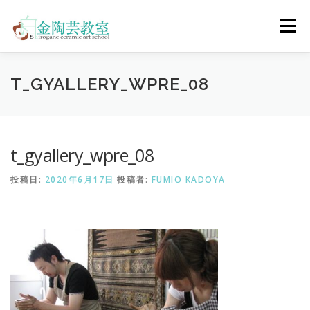
コ
ン
メニュー
テ
ン
ツ
へ
陶芸体験コース
ウェディングコース
会員コース
T_GYALLERY_WPRE_08
ス
キ
ッ
プ
教室について
アクセス
ご予約
お問合せ
t_gyallery_wpre_08
投稿日:
2020年6月17日
投稿者:
FUMIO KADOYA
ENGLISH