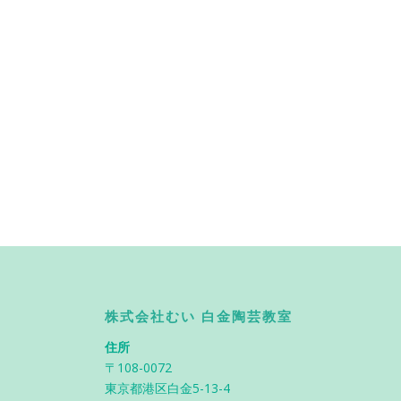
株式会社むい 白金陶芸教室
住所
〒108-0072
東京都港区白金5-13-4