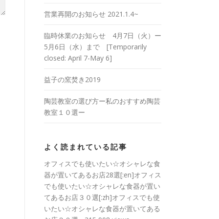
営業再開のお知らせ 2021.1.4~
臨時休業のお知らせ 4月7日（火）ー
5月6日（水）まで [Temporarily
closed: April 7-May 6]
益子の窯焚き2019
陶芸教室の選び方ー私のおすすめ陶芸
教室１０選ー
よく読まれている記事
オフィスでも使いたい☆オシャレな食
器が置いてあるお店28選[:en]オフィス
でも使いたい☆オシャレな食器が置い
てあるお店３０選[:zh]オフィスでも使
いたい☆オシャレな食器が置いてある