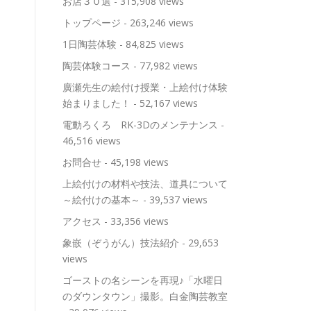
お店３０選
- 315,908 views
トップページ
- 263,246 views
1日陶芸体験
- 84,825 views
陶芸体験コース
- 77,982 views
廣瀬先生の絵付け授業・上絵付け体験
始まりました！
- 52,167 views
電動ろくろ RK-3Dのメンテナンス
-
46,516 views
お問合せ
- 45,198 views
上絵付けの材料や技法、道具について
～絵付けの基本～
- 39,537 views
アクセス
- 33,356 views
象嵌（ぞうがん）技法紹介
- 29,653
views
ゴーストの名シーンを再現♪「水曜日
のダウンタウン」撮影。白金陶芸教室