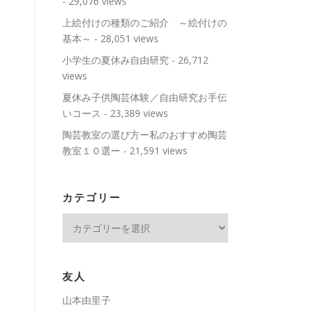
- 29,076 views
上絵付けの種類のご紹介 ～絵付けの
基本～
- 28,051 views
小学生の夏休み自由研究
- 26,712
views
夏休み子供陶芸体験／自由研究お手伝
いコース
- 23,389 views
陶芸教室の選び方ー私のおすすめ陶芸
教室１０選ー
- 21,591 views
カテゴリー
カ
テ
ゴ
リ
友人
ー
山本由里子