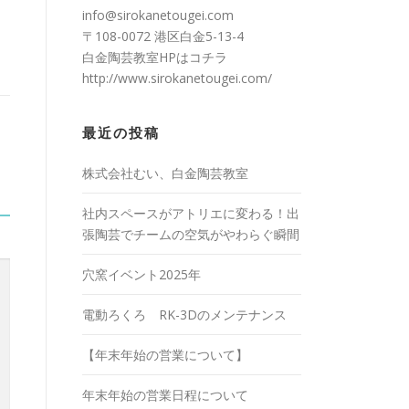
info@sirokanetougei.com
〒108-0072 港区白金5-13-4
白金陶芸教室HPは
コチラ
http://www.sirokanetougei.com/
最近の投稿
株式会社むい、白金陶芸教室
社内スペースがアトリエに変わる！出
張陶芸でチームの空気がやわらぐ瞬間
穴窯イベント2025年
電動ろくろ RK-3Dのメンテナンス
【年末年始の営業について】
年末年始の営業日程について