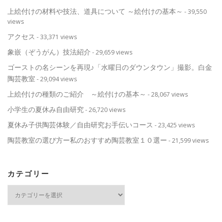
上絵付けの材料や技法、道具について ～絵付けの基本～
- 39,550
views
アクセス
- 33,371 views
象嵌（ぞうがん）技法紹介
- 29,659 views
ゴーストの名シーンを再現♪「水曜日のダウンタウン」撮影。白金
陶芸教室
- 29,094 views
上絵付けの種類のご紹介 ～絵付けの基本～
- 28,067 views
小学生の夏休み自由研究
- 26,720 views
夏休み子供陶芸体験／自由研究お手伝いコース
- 23,425 views
陶芸教室の選び方ー私のおすすめ陶芸教室１０選ー
- 21,599 views
カテゴリー
カ
テ
ゴ
リ