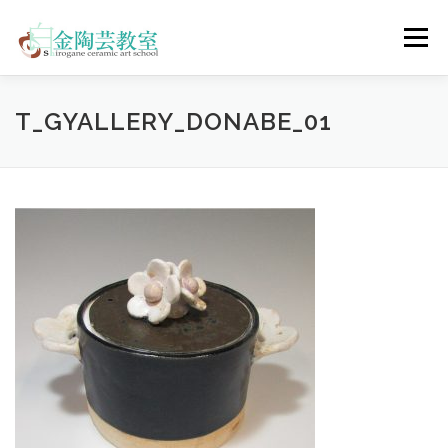
コ
ン
メニュー
テ
ン
ツ
へ
陶芸体験コース
ウェディングコース
会員コース
T_GYALLERY_DONABE_01
ス
キ
ッ
プ
教室について
アクセス
ご予約
お問合せ
ENGLISH