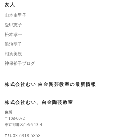
ー
友人
山本由里子
愛甲恵子
松本孝一
浪治明子
相賀美規
神保裕子ブログ
株式会社むい 白金陶芸教室の最新情報
株式会社むい、白金陶芸教室
住所
〒108-0072
東京都港区白金5-13-4
03-6318-5858
TEL