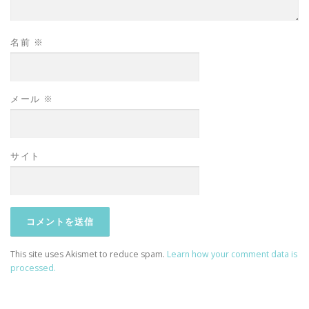
名前
※
メール
※
サイト
This site uses Akismet to reduce spam.
Learn how your comment data is
processed.