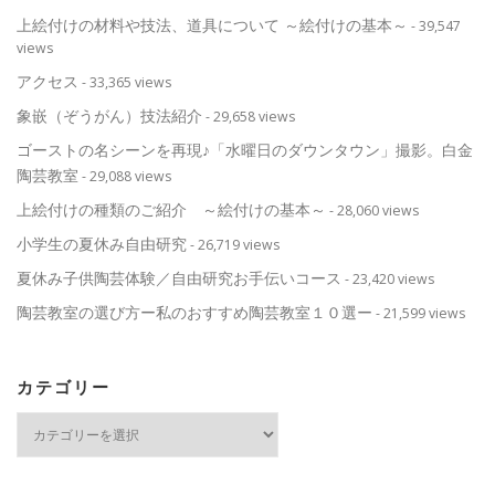
上絵付けの材料や技法、道具について ～絵付けの基本～
- 39,547
views
アクセス
- 33,365 views
象嵌（ぞうがん）技法紹介
- 29,658 views
ゴーストの名シーンを再現♪「水曜日のダウンタウン」撮影。白金
陶芸教室
- 29,088 views
上絵付けの種類のご紹介 ～絵付けの基本～
- 28,060 views
小学生の夏休み自由研究
- 26,719 views
夏休み子供陶芸体験／自由研究お手伝いコース
- 23,420 views
陶芸教室の選び方ー私のおすすめ陶芸教室１０選ー
- 21,599 views
カテゴリー
カ
テ
ゴ
リ