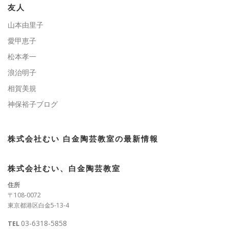
ー
友人
山本由里子
愛甲恵子
松本孝一
浪治明子
相賀美規
神保裕子ブログ
株式会社むい 白金陶芸教室の最新情報
株式会社むい、白金陶芸教室
住所
〒108-0072
東京都港区白金5-13-4
03-6318-5858
TEL