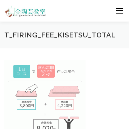
コ
ン
メニュー
テ
ン
ツ
へ
陶芸体験コース
ウェディングコース
会員コース
T_FIRING_FEE_KISETSU_TOTAL
ス
キ
ッ
プ
教室について
アクセス
ご予約
お問合せ
ENGLISH