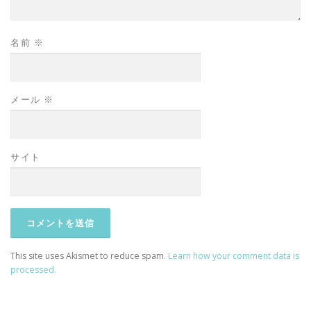
名前
※
メール
※
サイト
This site uses Akismet to reduce spam.
Learn how your comment data is
processed.