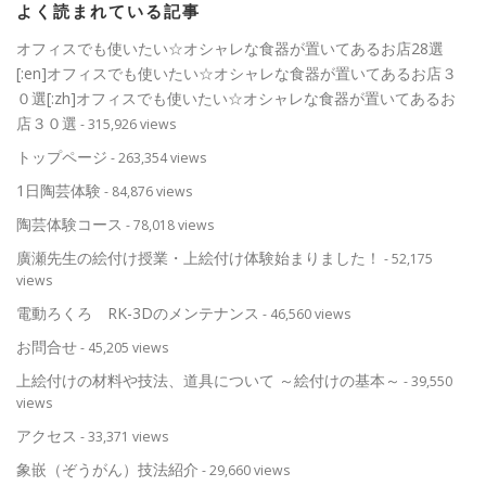
よく読まれている記事
オフィスでも使いたい☆オシャレな食器が置いてあるお店28選
[:en]オフィスでも使いたい☆オシャレな食器が置いてあるお店３
０選[:zh]オフィスでも使いたい☆オシャレな食器が置いてあるお
店３０選
- 315,926 views
トップページ
- 263,354 views
1日陶芸体験
- 84,876 views
陶芸体験コース
- 78,018 views
廣瀬先生の絵付け授業・上絵付け体験始まりました！
- 52,175
views
電動ろくろ RK-3Dのメンテナンス
- 46,560 views
お問合せ
- 45,205 views
上絵付けの材料や技法、道具について ～絵付けの基本～
- 39,550
views
アクセス
- 33,371 views
象嵌（ぞうがん）技法紹介
- 29,660 views