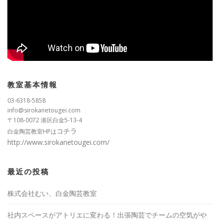
教室基本情報
03-6318-5858
info@sirokanetougei.com
〒108-0072 港区白金5-13-4
コチラ
白金陶芸教室HPは
http://www.sirokanetougei.com/
最近の投稿
株式会社むい、白金陶芸教室
社内スペースがアトリエに変わる！出張陶芸でチームの空気がや