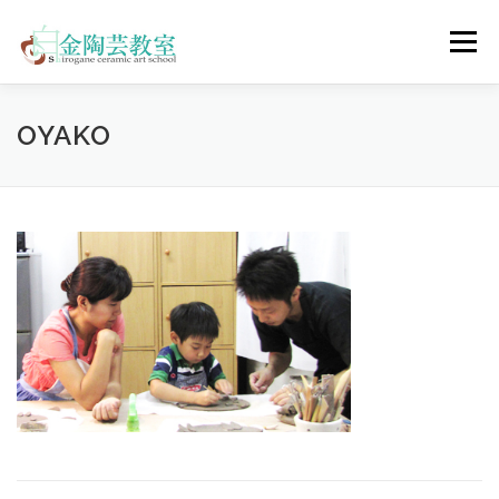
コ
ン
メニュー
テ
ン
ツ
へ
陶芸体験コース
ウェディングコース
会員コース
OYAKO
ス
キ
ッ
プ
教室について
アクセス
ご予約
お問合せ
ENGLISH