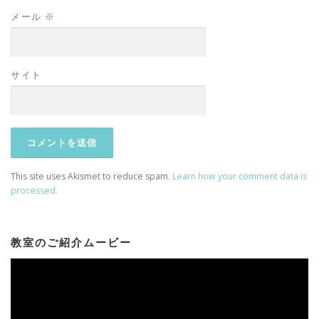
メール
※
サイト
This site uses Akismet to reduce spam.
Learn how your comment data is
processed.
教室のご紹介ムービー