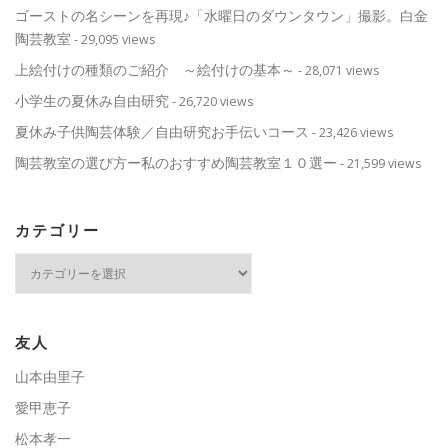
ゴーストの名シーンを再現♪「水曜日のダウンタウン」撮影。白金
陶芸教室
- 29,095 views
上絵付けの種類のご紹介 ～絵付けの基本～
- 28,071 views
小学生の夏休み自由研究
- 26,720 views
夏休み子供陶芸体験／自由研究お手伝いコース
- 23,426 views
陶芸教室の選び方ー私のおすすめ陶芸教室１０選ー
- 21,599 views
カテゴリー
カ
テ
ゴ
リ
ー
友人
山本由里子
愛甲恵子
松本孝一