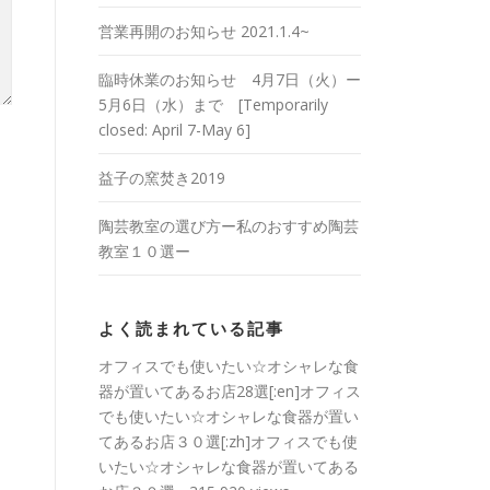
営業再開のお知らせ 2021.1.4~
臨時休業のお知らせ 4月7日（火）ー
5月6日（水）まで [Temporarily
closed: April 7-May 6]
益子の窯焚き2019
陶芸教室の選び方ー私のおすすめ陶芸
教室１０選ー
よく読まれている記事
オフィスでも使いたい☆オシャレな食
器が置いてあるお店28選[:en]オフィス
でも使いたい☆オシャレな食器が置い
てあるお店３０選[:zh]オフィスでも使
いたい☆オシャレな食器が置いてある