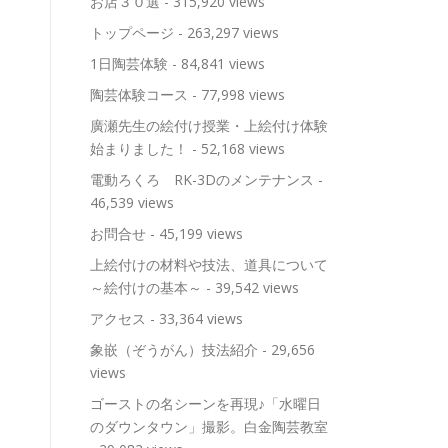
お店３０選
- 315,920 views
トップページ
- 263,297 views
1日陶芸体験
- 84,841 views
陶芸体験コース
- 77,998 views
廣瀬先生の絵付け授業・上絵付け体験
始まりました！
- 52,168 views
電動ろくろ RK-3Dのメンテナンス
-
46,539 views
お問合せ
- 45,199 views
上絵付けの材料や技法、道具について
～絵付けの基本～
- 39,542 views
アクセス
- 33,364 views
象嵌（ぞうがん）技法紹介
- 29,656
views
ゴーストの名シーンを再現♪「水曜日
のダウンタウン」撮影。白金陶芸教室