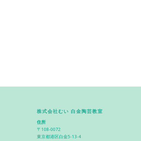
株式会社むい 白金陶芸教室
住所
〒108-0072
東京都港区白金5-13-4