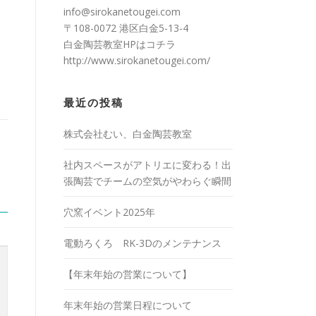
info@sirokanetougei.com
〒108-0072 港区白金5-13-4
白金陶芸教室HPは
コチラ
http://www.sirokanetougei.com/
最近の投稿
株式会社むい、白金陶芸教室
社内スペースがアトリエに変わる！出
張陶芸でチームの空気がやわらぐ瞬間
穴窯イベント2025年
電動ろくろ RK-3Dのメンテナンス
【年末年始の営業について】
年末年始の営業日程について