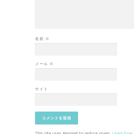
名前
※
メール
※
サイト
This site uses Akismet to reduce spam.
Learn how 