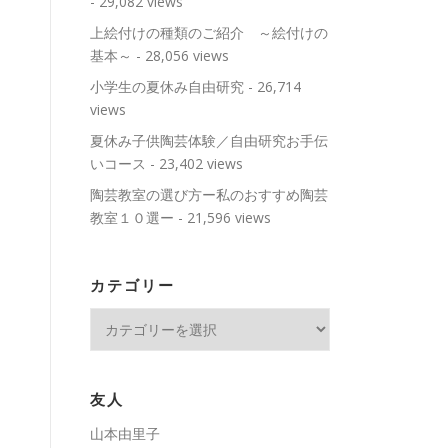
- 29,082 views
上絵付けの種類のご紹介 ～絵付けの
基本～
- 28,056 views
小学生の夏休み自由研究
- 26,714
views
夏休み子供陶芸体験／自由研究お手伝
いコース
- 23,402 views
陶芸教室の選び方ー私のおすすめ陶芸
教室１０選ー
- 21,596 views
カテゴリー
カ
テ
ゴ
リ
友人
ー
山本由里子