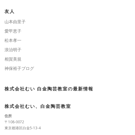
リ
ー
友人
山本由里子
愛甲恵子
松本孝一
浪治明子
相賀美規
神保裕子ブログ
株式会社むい 白金陶芸教室の最新情報
株式会社むい、白金陶芸教室
住所
〒108-0072
東京都港区白金5-13-4