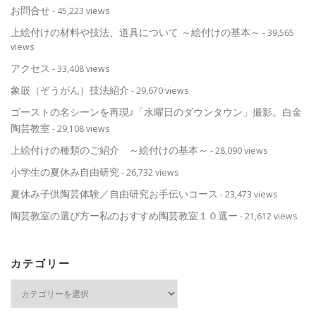
お問合せ
- 45,223 views
上絵付けの材料や技法、道具について ～絵付けの基本～
- 39,565
views
アクセス
- 33,408 views
象嵌（ぞうがん）技法紹介
- 29,670 views
ゴーストの名シーンを再現♪「水曜日のダウンタウン」撮影。白金
陶芸教室
- 29,108 views
上絵付けの種類のご紹介 ～絵付けの基本～
- 28,090 views
小学生の夏休み自由研究
- 26,732 views
夏休み子供陶芸体験／自由研究お手伝いコース
- 23,473 views
陶芸教室の選び方ー私のおすすめ陶芸教室１０選ー
- 21,612 views
カテゴリー
カ
テ
ゴ