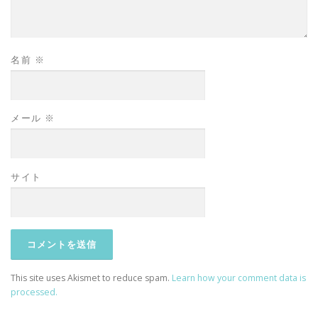
名前
※
メール
※
サイト
This site uses Akismet to reduce spam.
Learn how your comment data is
processed.