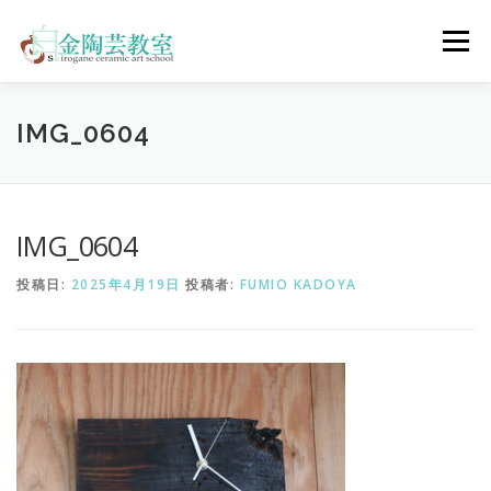
コ
ン
メニュー
テ
ン
ツ
へ
陶芸体験コース
ウェディングコース
会員コース
IMG_0604
ス
キ
ッ
プ
教室について
アクセス
ご予約
お問合せ
IMG_0604
投稿日:
2025年4月19日
投稿者:
FUMIO KADOYA
ENGLISH