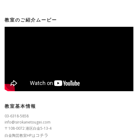
教室のご紹介ムービー
教室基本情報
03-6318-5858
info@sirokanetougei.com
〒108-0072 港区白金5-13-4
コチラ
白金陶芸教室HPは