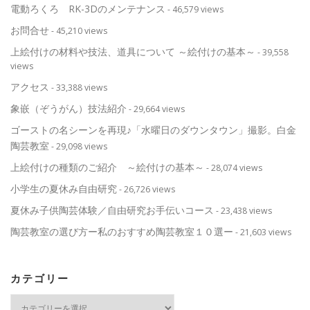
電動ろくろ RK-3Dのメンテナンス
- 46,579 views
お問合せ
- 45,210 views
上絵付けの材料や技法、道具について ～絵付けの基本～
- 39,558
views
アクセス
- 33,388 views
象嵌（ぞうがん）技法紹介
- 29,664 views
ゴーストの名シーンを再現♪「水曜日のダウンタウン」撮影。白金
陶芸教室
- 29,098 views
上絵付けの種類のご紹介 ～絵付けの基本～
- 28,074 views
小学生の夏休み自由研究
- 26,726 views
夏休み子供陶芸体験／自由研究お手伝いコース
- 23,438 views
陶芸教室の選び方ー私のおすすめ陶芸教室１０選ー
- 21,603 views
カテゴリー
カ