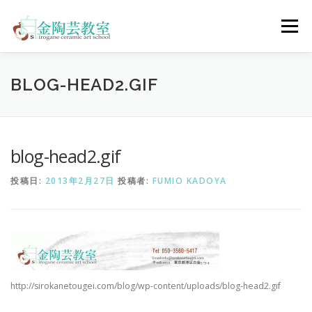
コ
ン
メニュー
テ
ン
ツ
へ
陶芸体験コース
ウェディングコース
会員コース
BLOG-HEAD2.GIF
ス
キ
ッ
プ
教室について
アクセス
ご予約
お問合せ
blog-head2.gif
投稿日:
2013年2月27日
投稿者:
FUMIO KADOYA
ENGLISH
http://sirokanetougei.com/blog/wp-content/uploads/blog-head2.gif