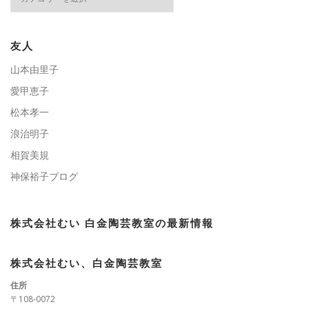
テ
ゴ
リ
ー
友人
山本由里子
愛甲恵子
松本孝一
浪治明子
相賀美規
神保裕子ブログ
株式会社むい 白金陶芸教室の最新情報
株式会社むい、白金陶芸教室
住所
〒108-0072