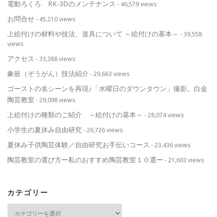
電動ろくろ RK-3Dのメンテナンス
- 46,579 views
お問合せ
- 45,210 views
上絵付けの材料や技法、道具について ～絵付けの基本～
- 39,558
views
アクセス
- 33,388 views
象嵌（ぞうがん）技法紹介
- 29,663 views
ゴーストの名シーンを再現♪「水曜日のダウンタウン」撮影。白金
陶芸教室
- 29,098 views
上絵付けの種類のご紹介 ～絵付けの基本～
- 28,074 views
小学生の夏休み自由研究
- 26,726 views
夏休み子供陶芸体験／自由研究お手伝いコース
- 23,436 views
陶芸教室の選び方ー私のおすすめ陶芸教室１０選ー
- 21,603 views
カテゴリー
カ