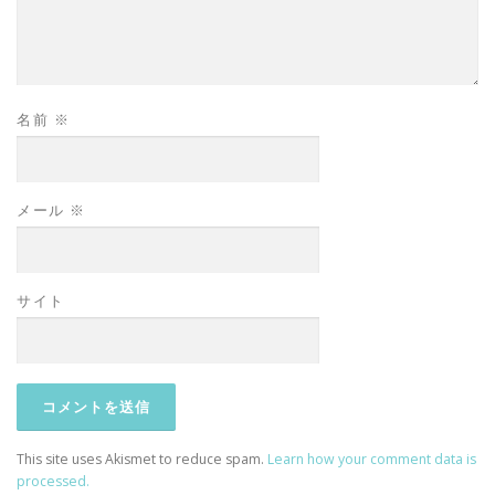
名前
※
メール
※
サイト
This site uses Akismet to reduce spam.
Learn how your comment data is
processed.