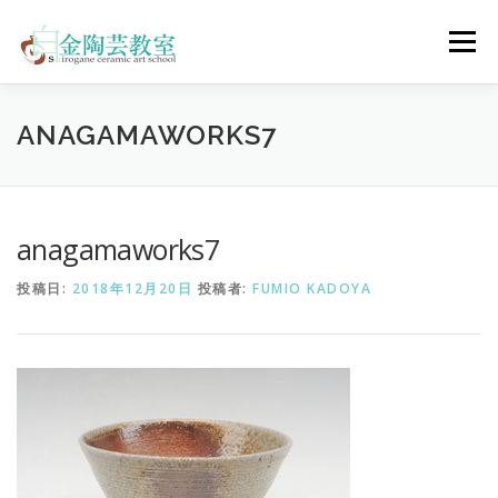
コ
ン
メニュー
テ
ン
ツ
へ
陶芸体験コース
ウェディングコース
会員コース
ANAGAMAWORKS7
ス
キ
ッ
プ
教室について
アクセス
ご予約
お問合せ
anagamaworks7
投稿日:
2018年12月20日
投稿者:
FUMIO KADOYA
ENGLISH