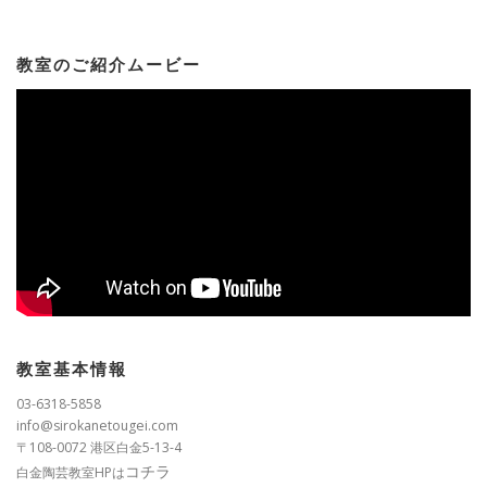
教室のご紹介ムービー
教室基本情報
03-6318-5858
info@sirokanetougei.com
〒108-0072 港区白金5-13-4
コチラ
白金陶芸教室HPは