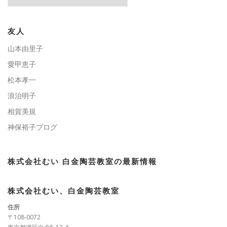
テ
ゴ
リ
ー
友人
山本由里子
愛甲恵子
松本孝一
浪治明子
相賀美規
神保裕子ブログ
株式会社むい 白金陶芸教室の最新情報
株式会社むい、白金陶芸教室
住所
〒108-0072