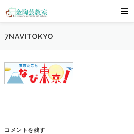
コ
ン
メニュー
テ
ン
ツ
へ
陶芸体験コース
ウェディングコース
会員コース
7NAVITOKYO
ス
キ
ッ
プ
教室について
アクセス
ご予約
お問合せ
ENGLISH
コメントを残す