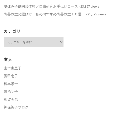
夏休み子供陶芸体験／自由研究お手伝いコース
- 23,397 views
陶芸教室の選び方ー私のおすすめ陶芸教室１０選ー
- 21,595 views
カテゴリー
カ
テ
ゴ
リ
ー
友人
山本由里子
愛甲恵子
松本孝一
浪治明子
相賀美規
神保裕子ブログ