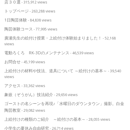
店３０選
- 315,912 views
トップページ
- 263,288 views
1日陶芸体験
- 84,838 views
陶芸体験コース
- 77,995 views
廣瀬先生の絵付け授業・上絵付け体験始まりました！
- 52,168
views
電動ろくろ RK-3Dのメンテナンス
- 46,539 views
お問合せ
- 45,199 views
上絵付けの材料や技法、道具について ～絵付けの基本～
- 39,540
views
アクセス
- 33,362 views
象嵌（ぞうがん）技法紹介
- 29,656 views
ゴーストの名シーンを再現♪「水曜日のダウンタウン」撮影。白金
陶芸教室
- 29,082 views
上絵付けの種類のご紹介 ～絵付けの基本～
- 28,055 views
小学生の夏休み自由研究
- 26,714 views