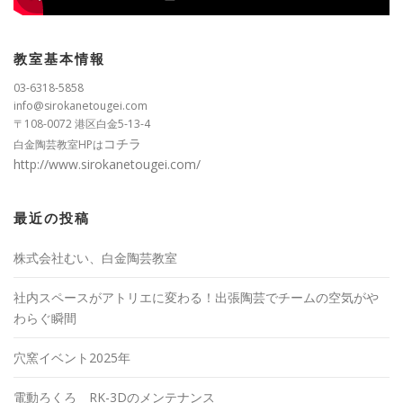
教室基本情報
03-6318-5858
info@sirokanetougei.com
〒108-0072 港区白金5-13-4
コチラ
白金陶芸教室HPは
http://www.sirokanetougei.com/
最近の投稿
株式会社むい、白金陶芸教室
社内スペースがアトリエに変わる！出張陶芸でチームの空気がや
わらぐ瞬間
穴窯イベント2025年
電動ろくろ RK-3Dのメンテナンス