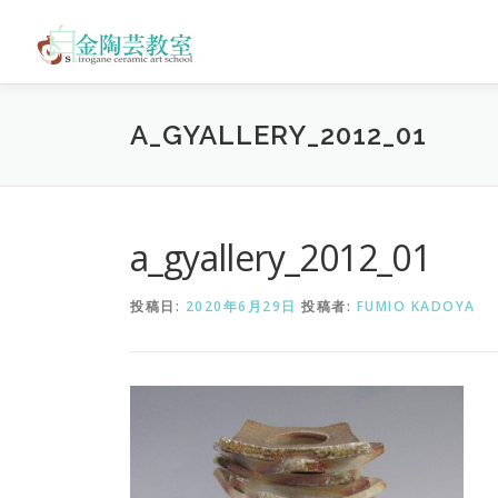
コ
ン
テ
ン
ツ
A_GYALLERY_2012_01
へ
ス
キ
ッ
プ
a_gyallery_2012_01
投稿日:
2020年6月29日
投稿者:
FUMIO KADOYA