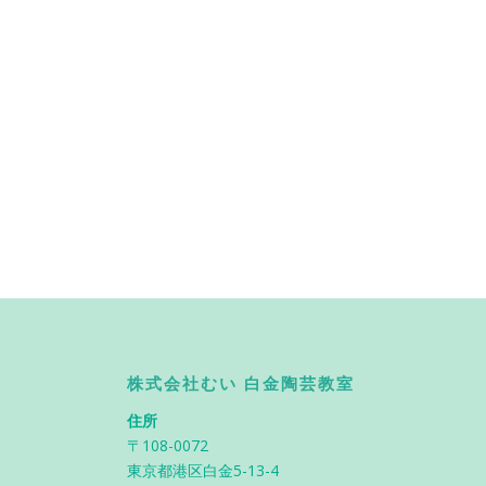
株式会社むい 白金陶芸教室
住所
〒108-0072
東京都港区白金5-13-4