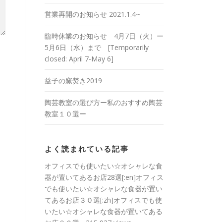
営業再開のお知らせ 2021.1.4~
臨時休業のお知らせ 4月7日（火）ー
5月6日（水）まで [Temporarily
closed: April 7-May 6]
益子の窯焚き2019
陶芸教室の選び方ー私のおすすめ陶芸
教室１０選ー
よく読まれている記事
オフィスでも使いたい☆オシャレな食
器が置いてあるお店28選[:en]オフィス
でも使いたい☆オシャレな食器が置い
てあるお店３０選[:zh]オフィスでも使
いたい☆オシャレな食器が置いてある