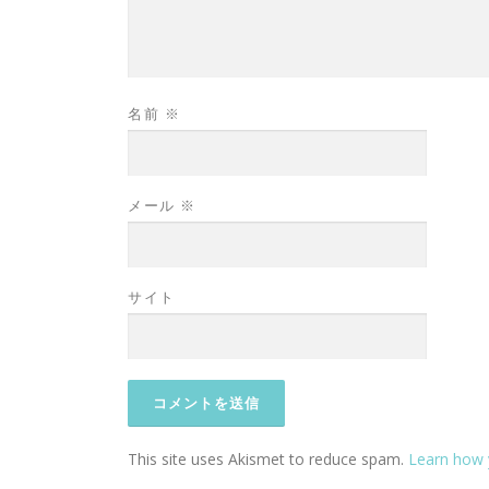
名前
※
メール
※
サイト
This site uses Akismet to reduce spam.
Learn how 