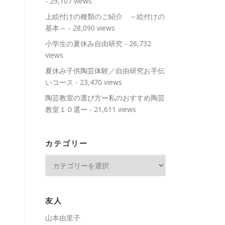
- 29,107 views
上絵付けの種類のご紹介 ～絵付けの
基本～
- 28,090 views
小学生の夏休み自由研究
- 26,732
views
夏休み子供陶芸体験／自由研究お手伝
いコース
- 23,470 views
陶芸教室の選び方ー私のおすすめ陶芸
教室１０選ー
- 21,611 views
カテゴリー
カ
テ
ゴ
リ
友人
ー
山本由里子