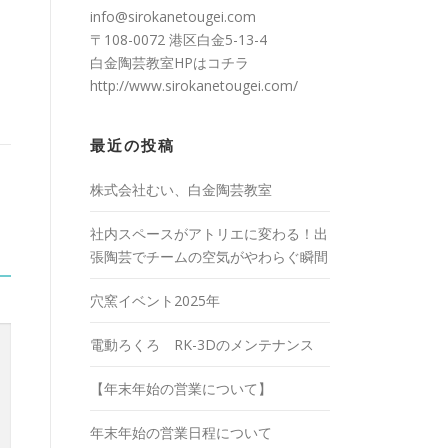
info@sirokanetougei.com
〒108-0072 港区白金5-13-4
白金陶芸教室HPは
コチラ
http://www.sirokanetougei.com/
最近の投稿
株式会社むい、白金陶芸教室
社内スペースがアトリエに変わる！出
張陶芸でチームの空気がやわらぐ瞬間
穴窯イベント2025年
電動ろくろ RK-3Dのメンテナンス
【年末年始の営業について】
年末年始の営業日程について