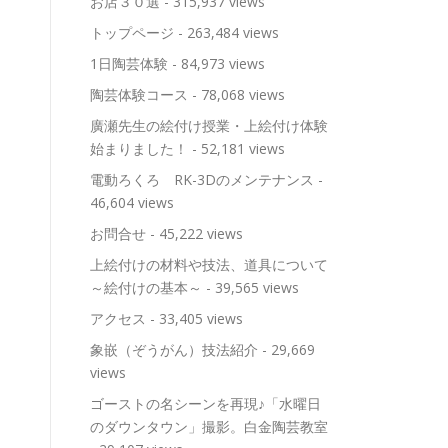
お店３０選
- 315,937 views
トップページ
- 263,484 views
1日陶芸体験
- 84,973 views
陶芸体験コース
- 78,068 views
廣瀬先生の絵付け授業・上絵付け体験
始まりました！
- 52,181 views
電動ろくろ RK-3Dのメンテナンス
-
46,604 views
お問合せ
- 45,222 views
上絵付けの材料や技法、道具について
～絵付けの基本～
- 39,565 views
アクセス
- 33,405 views
象嵌（ぞうがん）技法紹介
- 29,669
views
ゴーストの名シーンを再現♪「水曜日
のダウンタウン」撮影。白金陶芸教室