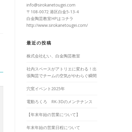
info@sirokanetougei.com
〒108-0072 港区白金5-13-4
白金陶芸教室HPは
コチラ
http://www.sirokanetougei.com/
最近の投稿
株式会社むい、白金陶芸教室
社内スペースがアトリエに変わる！出
張陶芸でチームの空気がやわらぐ瞬間
穴窯イベント2025年
電動ろくろ RK-3Dのメンテナンス
【年末年始の営業について】
年末年始の営業日程について