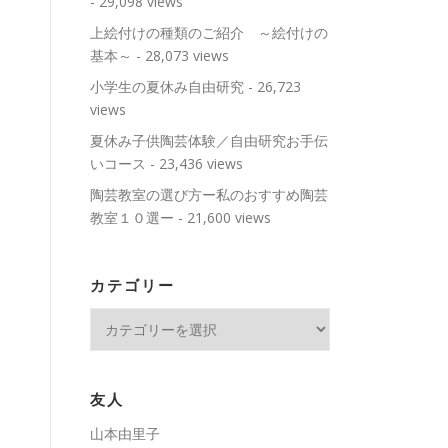
- 29,098 views
上絵付けの種類のご紹介 ～絵付けの
基本～
- 28,073 views
小学生の夏休み自由研究
- 26,723
views
夏休み子供陶芸体験／自由研究お手伝
いコース
- 23,436 views
陶芸教室の選び方ー私のおすすめ陶芸
教室１０選ー
- 21,600 views
カテゴリー
カ
テ
ゴ
リ
友人
ー
山本由里子