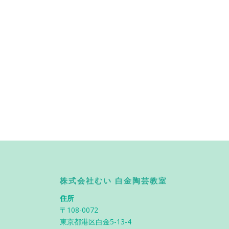
株式会社むい 白金陶芸教室
住所
〒108-0072
東京都港区白金5-13-4