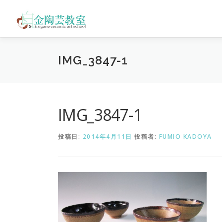
コ
ン
テ
ン
ツ
IMG_3847-1
へ
ス
キ
ッ
プ
IMG_3847-1
投稿日:
2014年4月11日
投稿者:
FUMIO KADOYA