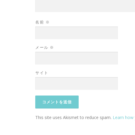
名前
※
メール
※
サイト
This site uses Akismet to reduce spam.
Learn how 