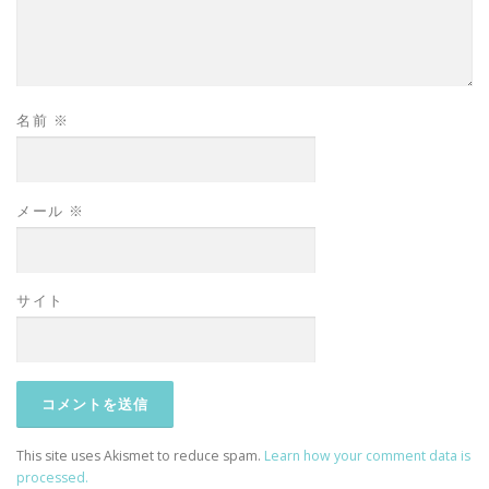
名前
※
メール
※
サイト
This site uses Akismet to reduce spam.
Learn how your comment data is
processed.