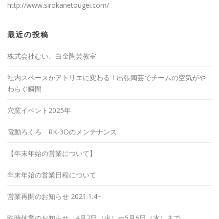
http://www.sirokanetougei.com/
最近の投稿
株式会社むい、白金陶芸教室
社内スペースがアトリエに変わる！出張陶芸でチームの空気がや
わらぐ瞬間
穴窯イベント2025年
電動ろくろ RK-3Dのメンテナンス
【年末年始の営業について】
年末年始の営業日程について
営業再開のお知らせ 2021.1.4~
臨時休業のお知らせ 4月7日（火）ー5月6日（水）まで