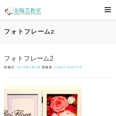
コ
ン
メニュー
テ
ン
ツ
へ
陶芸体験コース
ウェディングコース
会員コース
フォトフレーム2
ス
キ
ッ
プ
教室について
アクセス
ご予約
お問合せ
フォトフレーム2
投稿日:
2014年4月4日
投稿者:
FUMIO KADOYA
ENGLISH