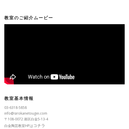
教室のご紹介ムービー
教室基本情報
03-6318-5858
info@sirokanetougei.com
〒108-0072 港区白金5-13-4
コチラ
白金陶芸教室HPは