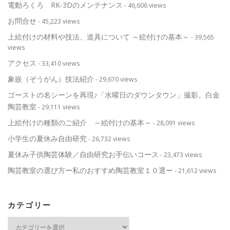
電動ろくろ RK-3Dのメンテナンス
- 46,606 views
お問合せ
- 45,223 views
上絵付けの材料や技法、道具について ～絵付けの基本～
- 39,565
views
アクセス
- 33,410 views
象嵌（ぞうがん）技法紹介
- 29,670 views
ゴーストの名シーンを再現♪「水曜日のダウンタウン」撮影。白金
陶芸教室
- 29,111 views
上絵付けの種類のご紹介 ～絵付けの基本～
- 28,091 views
小学生の夏休み自由研究
- 26,732 views
夏休み子供陶芸体験／自由研究お手伝いコース
- 23,473 views
陶芸教室の選び方ー私のおすすめ陶芸教室１０選ー
- 21,612 views
カテゴリー
カ