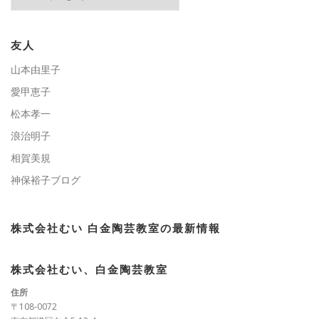
テ
ゴ
リ
ー
友人
山本由里子
愛甲恵子
松本孝一
浪治明子
相賀美規
神保裕子ブログ
株式会社むい 白金陶芸教室の最新情報
株式会社むい、白金陶芸教室
住所
〒108-0072