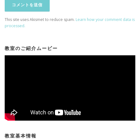
This site uses Akismet to reduce spam.
Learn how your comment data is
processed.
教室のご紹介ムービー
教室基本情報