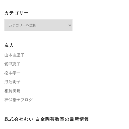
カテゴリー
カ
テ
ゴ
リ
ー
友人
山本由里子
愛甲恵子
松本孝一
浪治明子
相賀美規
神保裕子ブログ
株式会社むい 白金陶芸教室の最新情報