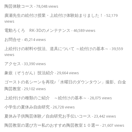
陶芸体験コース
- 78,048 views
廣瀬先生の絵付け授業・上絵付け体験始まりました！
- 52,179
views
電動ろくろ RK-3Dのメンテナンス
- 46,589 views
お問合せ
- 45,214 views
上絵付けの材料や技法、道具について ～絵付けの基本～
- 39,559
views
アクセス
- 33,390 views
象嵌（ぞうがん）技法紹介
- 29,664 views
ゴーストの名シーンを再現♪「水曜日のダウンタウン」撮影。白金
陶芸教室
- 29,102 views
上絵付けの種類のご紹介 ～絵付けの基本～
- 28,075 views
小学生の夏休み自由研究
- 26,728 views
夏休み子供陶芸体験／自由研究お手伝いコース
- 23,442 views
陶芸教室の選び方ー私のおすすめ陶芸教室１０選ー
- 21,607 views