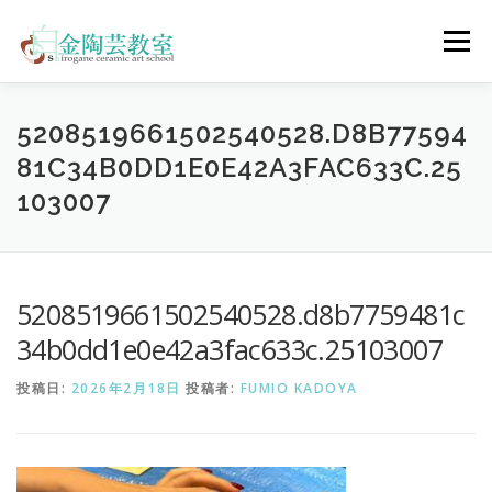
コ
ン
メニュー
テ
ン
ツ
へ
陶芸体験コース
ウェディングコース
会員コース
5208519661502540528.D8B77594
ス
81C34B0DD1E0E42A3FAC633C.25
キ
ッ
103007
プ
教室について
アクセス
ご予約
お問合せ
ENGLISH
5208519661502540528.d8b7759481c
34b0dd1e0e42a3fac633c.25103007
投稿日:
2026年2月18日
投稿者:
FUMIO KADOYA