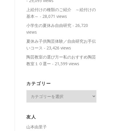
- 29,095 views
上絵付けの種類のご紹介 ～絵付けの
基本～
- 28,071 views
小学生の夏休み自由研究
- 26,720
views
夏休み子供陶芸体験／自由研究お手伝
いコース
- 23,426 views
陶芸教室の選び方ー私のおすすめ陶芸
教室１０選ー
- 21,599 views
カテゴリー
カ
テ
ゴ
リ
友人
ー
山本由里子