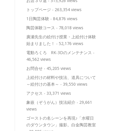
お店３０選
- 315,926 views
トップページ
- 263,354 views
1日陶芸体験
- 84,876 views
陶芸体験コース
- 78,018 views
廣瀬先生の絵付け授業・上絵付け体験
始まりました！
- 52,176 views
電動ろくろ RK-3Dのメンテナンス
-
46,562 views
お問合せ
- 45,205 views
上絵付けの材料や技法、道具について
～絵付けの基本～
- 39,550 views
アクセス
- 33,371 views
象嵌（ぞうがん）技法紹介
- 29,661
views
ゴーストの名シーンを再現♪「水曜日
のダウンタウン」撮影。白金陶芸教室