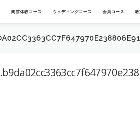
陶芸体験コース
ウェディングコース
会員コース
教
DA02CC3363CC7F647970E238806E91
.b9da02cc3363cc7f647970e238