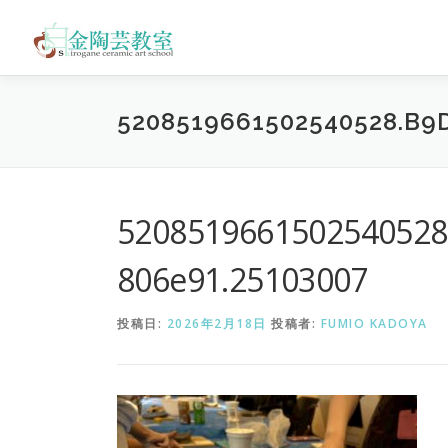
コ
ン
テ
ン
ツ
5208519661502540528.B9
へ
ス
キ
ッ
プ
5208519661502540528
806e91.25103007
投稿日:
2026年2月18日
投稿者:
FUMIO KADOYA