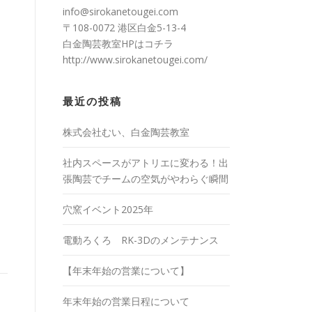
info@sirokanetougei.com
〒108-0072 港区白金5-13-4
白金陶芸教室HPは
コチラ
http://www.sirokanetougei.com/
最近の投稿
株式会社むい、白金陶芸教室
社内スペースがアトリエに変わる！出
張陶芸でチームの空気がやわらぐ瞬間
穴窯イベント2025年
電動ろくろ RK-3Dのメンテナンス
【年末年始の営業について】
年末年始の営業日程について