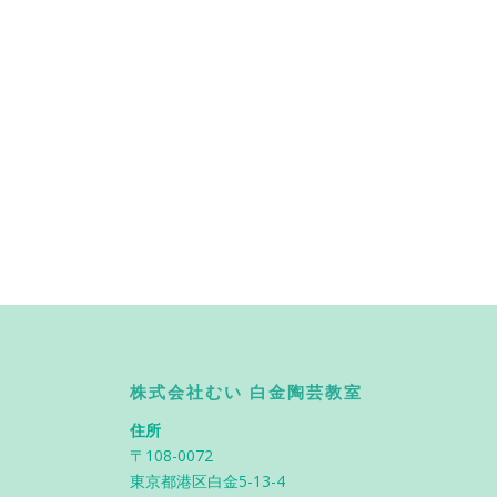
株式会社むい 白金陶芸教室
住所
〒108-0072
東京都港区白金5-13-4