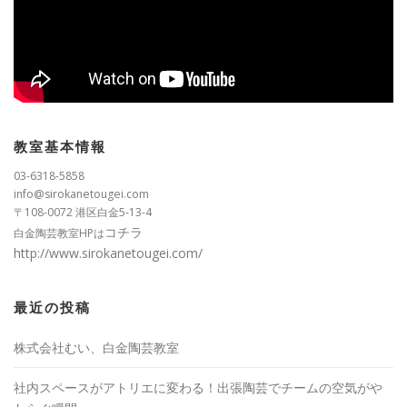
教室基本情報
03-6318-5858
info@sirokanetougei.com
〒108-0072 港区白金5-13-4
コチラ
白金陶芸教室HPは
http://www.sirokanetougei.com/
最近の投稿
株式会社むい、白金陶芸教室
社内スペースがアトリエに変わる！出張陶芸でチームの空気がや