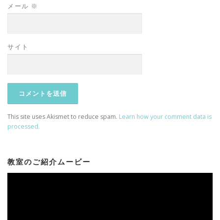
メール
※
サイト
This site uses Akismet to reduce spam.
Learn how your comment data is
processed.
教室のご紹介ムービー