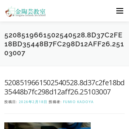
コ
ン
メニュー
テ
ン
ツ
へ
陶芸体験コース
ウェディングコース
会員コース
5208519661502540528.8D37C2FE
ス
18BD35448B7FC298D12AFF26.251
キ
ッ
03007
プ
教室について
アクセス
ご予約
お問合せ
ENGLISH
5208519661502540528.8d37c2fe18bd
35448b7fc298d12aff26.25103007
投稿日:
2026年2月18日
投稿者:
FUMIO KADOYA