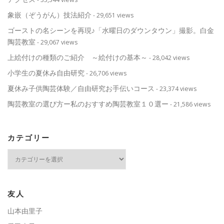
象嵌（ぞうがん）技法紹介
- 29,651 views
ゴーストの名シーンを再現♪「水曜日のダウンタウン」撮影。白金
陶芸教室
- 29,067 views
上絵付けの種類のご紹介 ～絵付けの基本～
- 28,042 views
小学生の夏休み自由研究
- 26,706 views
夏休み子供陶芸体験／自由研究お手伝いコース
- 23,374 views
陶芸教室の選び方ー私のおすすめ陶芸教室１０選ー
- 21,586 views
カテゴリー
カ
テ
ゴ
リ
ー
友人
山本由里子