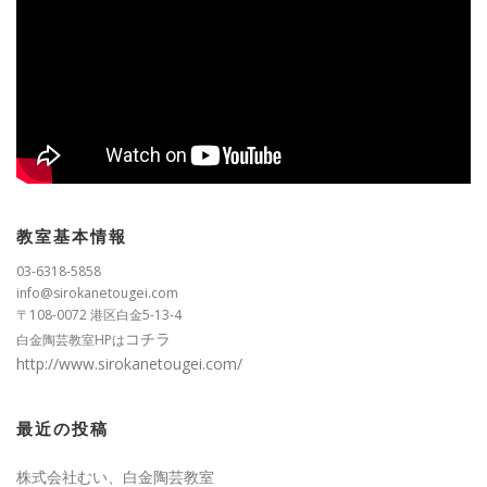
教室基本情報
03-6318-5858
info@sirokanetougei.com
〒108-0072 港区白金5-13-4
コチラ
白金陶芸教室HPは
http://www.sirokanetougei.com/
最近の投稿
株式会社むい、白金陶芸教室