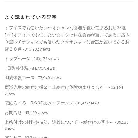
よく読まれている記事
オフィスでも使いたい☆オシャレな食器が置いてあるお店28選
[:en]オフィスでも使いたい☆オシャレな食器が置いてあるお店３
０選[:zh]オフィスでも使いたい☆オシャレな食器が置いてあるお
店３０選
- 315,902 views
トップページ
- 263,178 views
1日陶芸体験
- 84,775 views
陶芸体験コース
- 77,949 views
廣瀬先生の絵付け授業・上絵付け体験始まりました！
- 52,164
views
電動ろくろ RK-3Dのメンテナンス
- 46,473 views
お問合せ
- 45,190 views
上絵付けの材料や技法、道具について ～絵付けの基本～
- 39,530
views
アクセス
- 33,344 views