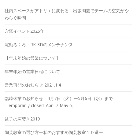
社内スペースがアトリエに変わる！出張陶芸でチームの空気がや
わらぐ瞬間
穴窯イベント2025年
電動ろくろ RK-3Dのメンテナンス
【年末年始の営業について】
年末年始の営業日程について
営業再開のお知らせ 2021.1.4~
臨時休業のお知らせ 4月7日（火）ー5月6日（水）まで
[Temporarily closed: April 7-May 6]
益子の窯焚き2019
陶芸教室の選び方ー私のおすすめ陶芸教室１０選ー