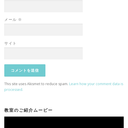
メール
※
サイト
This site uses Akismet to reduce spam.
Learn how your comment data is
processed.
教室のご紹介ムービー