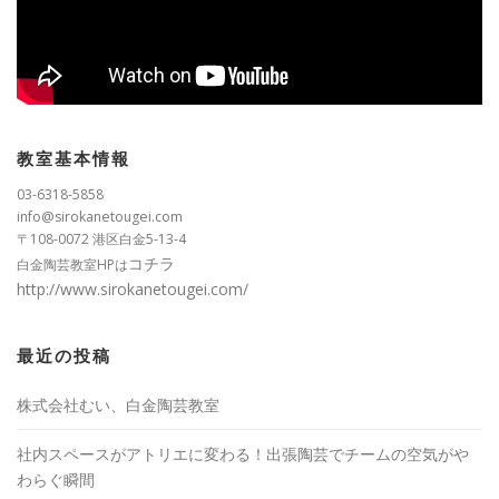
教室基本情報
03-6318-5858
info@sirokanetougei.com
〒108-0072 港区白金5-13-4
コチラ
白金陶芸教室HPは
http://www.sirokanetougei.com/
最近の投稿
株式会社むい、白金陶芸教室
社内スペースがアトリエに変わる！出張陶芸でチームの空気がや
わらぐ瞬間