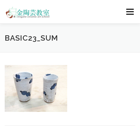
コ
ン
メニュー
テ
ン
ツ
へ
陶芸体験コース
ウェディングコース
会員コース
BASIC23_SUM
ス
キ
ッ
プ
教室について
アクセス
ご予約
お問合せ
ENGLISH