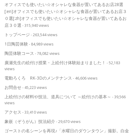
オフィスでも使いたい☆オシャレな食器が置いてあるお店28選
[:en]オフィスでも使いたい☆オシャレな食器が置いてあるお店３
０選[:zh]オフィスでも使いたい☆オシャレな食器が置いてあるお
店３０選
- 315,940 views
トップページ
- 263,544 views
1日陶芸体験
- 84,989 views
陶芸体験コース
- 78,082 views
廣瀬先生の絵付け授業・上絵付け体験始まりました！
- 52,183
views
電動ろくろ RK-3Dのメンテナンス
- 46,606 views
お問合せ
- 45,223 views
上絵付けの材料や技法、道具について ～絵付けの基本～
- 39,566
views
アクセス
- 33,410 views
象嵌（ぞうがん）技法紹介
- 29,670 views
ゴーストの名シーンを再現♪「水曜日のダウンタウン」撮影。白金