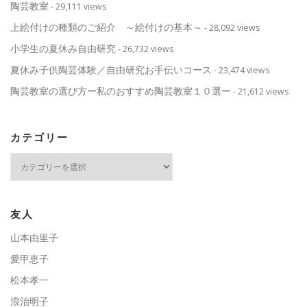
陶芸教室
- 29,111 views
上絵付けの種類のご紹介 ～絵付けの基本～
- 28,092 views
小学生の夏休み自由研究
- 26,732 views
夏休み子供陶芸体験／自由研究お手伝いコース
- 23,474 views
陶芸教室の選び方ー私のおすすめ陶芸教室１０選ー
- 21,612 views
カテゴリー
カ
テ
ゴ
リ
ー
友人
山本由里子
愛甲恵子
松本孝一
浪治明子