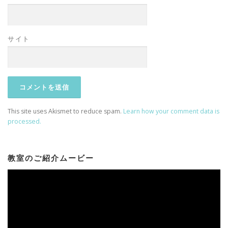
サイト
This site uses Akismet to reduce spam.
Learn how your comment data is
processed.
教室のご紹介ムービー