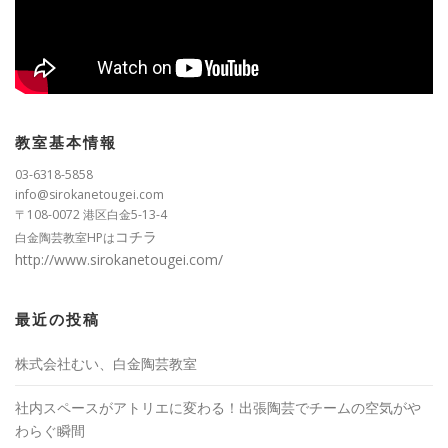
教室基本情報
03-6318-5858
info@sirokanetougei.com
〒108-0072 港区白金5-13-4
コチラ
白金陶芸教室HPは
http://www.sirokanetougei.com/
最近の投稿
株式会社むい、白金陶芸教室
社内スペースがアトリエに変わる！出張陶芸でチームの空気がや
わらぐ瞬間