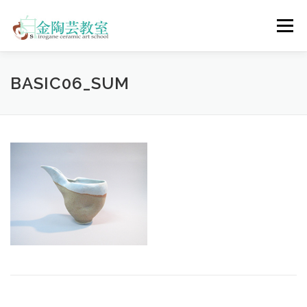
コ
ン
メニュー
テ
ン
ツ
へ
陶芸体験コース
ウェディングコース
会員コース
BASIC06_SUM
ス
キ
ッ
プ
教室について
アクセス
ご予約
お問合せ
ENGLISH