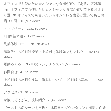
オフィスでも使いたい☆オシャレな食器が置いてあるお店28選
[:en]オフィスでも使いたい☆オシャレな食器が置いてあるお店３
０選[:zh]オフィスでも使いたい☆オシャレな食器が置いてあるお
店３０選
- 315,937 views
トップページ
- 263,530 views
1日陶芸体験
- 84,982 views
陶芸体験コース
- 78,078 views
廣瀬先生の絵付け授業・上絵付け体験始まりました！
- 52,183
views
電動ろくろ RK-3Dのメンテナンス
- 46,606 views
お問合せ
- 45,223 views
上絵付けの材料や技法、道具について ～絵付けの基本～
- 39,565
views
アクセス
- 33,408 views
象嵌（ぞうがん）技法紹介
- 29,670 views
ゴーストの名シーンを再現♪「水曜日のダウンタウン」撮影。白金