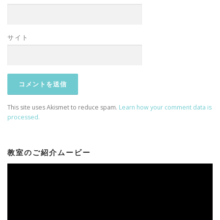
サイト
This site uses Akismet to reduce spam.
Learn how your comment data is
processed.
教室のご紹介ムービー