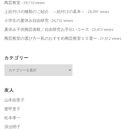
陶芸教室
- 29,110 views
上絵付けの種類のご紹介 ～絵付けの基本～
- 28,091 views
小学生の夏休み自由研究
- 26,732 views
夏休み子供陶芸体験／自由研究お手伝いコース
- 23,473 views
陶芸教室の選び方ー私のおすすめ陶芸教室１０選ー
- 21,612 views
カテゴリー
カ
テ
ゴ
リ
ー
友人
山本由里子
愛甲恵子
松本孝一
浪治明子