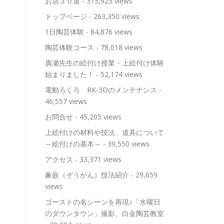
お店３０選
- 315,925 views
トップページ
- 263,350 views
1日陶芸体験
- 84,876 views
陶芸体験コース
- 78,018 views
廣瀬先生の絵付け授業・上絵付け体験
始まりました！
- 52,174 views
電動ろくろ RK-3Dのメンテナンス
-
46,557 views
お問合せ
- 45,205 views
上絵付けの材料や技法、道具について
～絵付けの基本～
- 39,550 views
アクセス
- 33,371 views
象嵌（ぞうがん）技法紹介
- 29,659
views
ゴーストの名シーンを再現♪「水曜日
のダウンタウン」撮影。白金陶芸教室