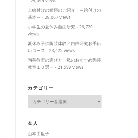
- 29,094 views
上絵付けの種類のご紹介 ～絵付けの
基本～
- 28,067 views
小学生の夏休み自由研究
- 26,720
views
夏休み子供陶芸体験／自由研究お手伝
いコース
- 23,425 views
陶芸教室の選び方ー私のおすすめ陶芸
教室１０選ー
- 21,599 views
カテゴリー
カ
テ
ゴ
リ
友人
ー
山本由里子