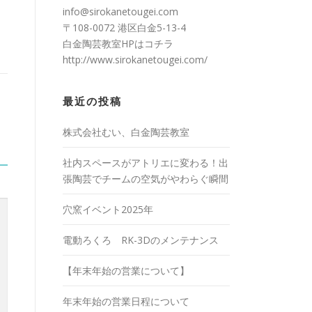
info@sirokanetougei.com
〒108-0072 港区白金5-13-4
白金陶芸教室HPは
コチラ
http://www.sirokanetougei.com/
最近の投稿
株式会社むい、白金陶芸教室
社内スペースがアトリエに変わる！出
張陶芸でチームの空気がやわらぐ瞬間
穴窯イベント2025年
電動ろくろ RK-3Dのメンテナンス
【年末年始の営業について】
年末年始の営業日程について