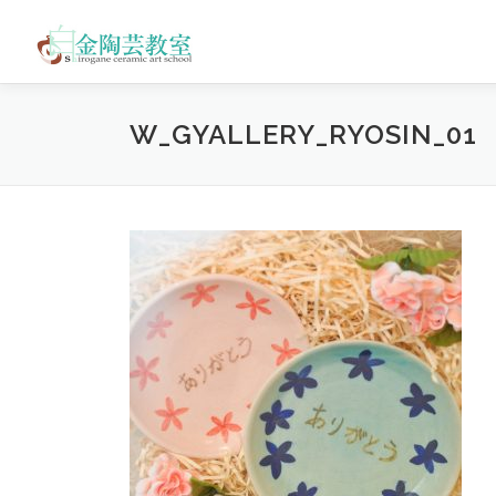
コ
ン
テ
ン
ツ
W_GYALLERY_RYOSIN_01
へ
ス
キ
ッ
プ