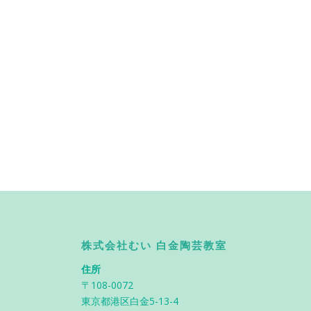
株式会社むい 白金陶芸教室
住所
〒108-0072
東京都港区白金5-13-4