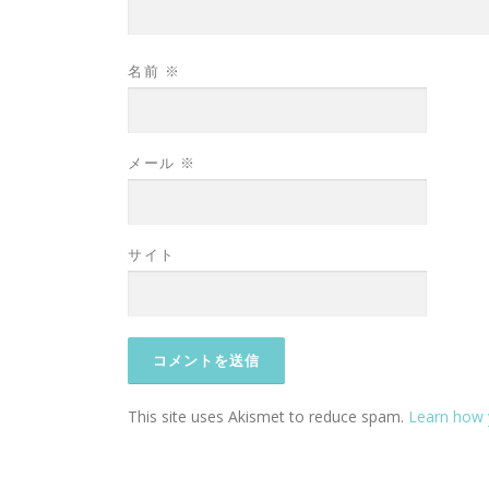
名前
※
メール
※
サイト
This site uses Akismet to reduce spam.
Learn how 