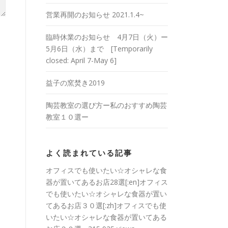
営業再開のお知らせ 2021.1.4~
臨時休業のお知らせ 4月7日（火）ー
5月6日（水）まで [Temporarily
closed: April 7-May 6]
益子の窯焚き2019
陶芸教室の選び方ー私のおすすめ陶芸
教室１０選ー
よく読まれている記事
オフィスでも使いたい☆オシャレな食
器が置いてあるお店28選[:en]オフィス
でも使いたい☆オシャレな食器が置い
てあるお店３０選[:zh]オフィスでも使
いたい☆オシャレな食器が置いてある