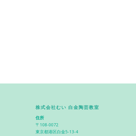
株式会社むい 白金陶芸教室
住所
〒108-0072
東京都港区白金5-13-4