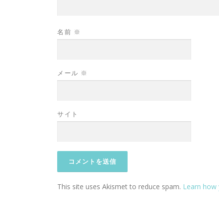
名前
※
メール
※
サイト
This site uses Akismet to reduce spam.
Learn how 