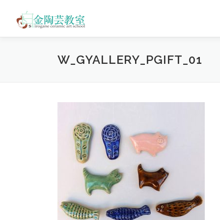
コ
ン
テ
ン
ツ
W_GYALLERY_PGIFT_01
へ
ス
キ
ッ
プ