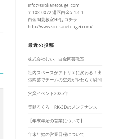
info@sirokanetougei.com
〒108-0072 港区白金5-13-4
白金陶芸教室HPは
コチラ
http://www.sirokanetougei.com/
最近の投稿
株式会社むい、白金陶芸教室
社内スペースがアトリエに変わる！出
張陶芸でチームの空気がやわらぐ瞬間
穴窯イベント2025年
電動ろくろ RK-3Dのメンテナンス
【年末年始の営業について】
年末年始の営業日程について