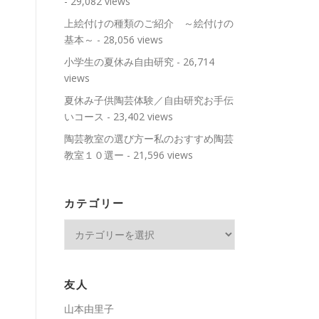
- 29,082 views
上絵付けの種類のご紹介 ～絵付けの
基本～
- 28,056 views
小学生の夏休み自由研究
- 26,714
views
夏休み子供陶芸体験／自由研究お手伝
いコース
- 23,402 views
陶芸教室の選び方ー私のおすすめ陶芸
教室１０選ー
- 21,596 views
カテゴリー
カ
テ
ゴ
リ
友人
ー
山本由里子