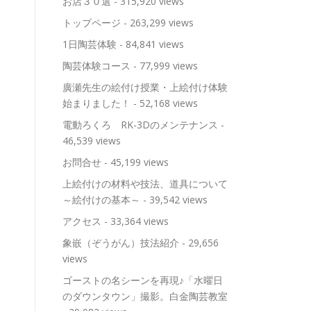
お店３０選
- 315,920 views
トップページ
- 263,299 views
1日陶芸体験
- 84,841 views
陶芸体験コース
- 77,999 views
廣瀬先生の絵付け授業・上絵付け体験
始まりました！
- 52,168 views
電動ろくろ RK-3Dのメンテナンス
-
46,539 views
お問合せ
- 45,199 views
上絵付けの材料や技法、道具について
～絵付けの基本～
- 39,542 views
アクセス
- 33,364 views
象嵌（ぞうがん）技法紹介
- 29,656
views
ゴーストの名シーンを再現♪「水曜日
のダウンタウン」撮影。白金陶芸教室