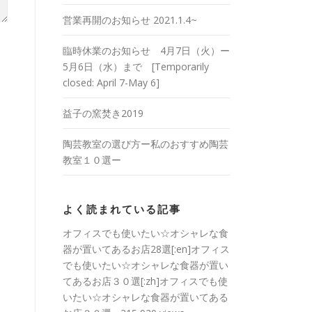
営業再開のお知らせ 2021.1.4~
臨時休業のお知らせ 4月7日（火）ー
5月6日（水）まで [Temporarily
closed: April 7-May 6]
益子の窯焚き2019
陶芸教室の選び方ー私のおすすめ陶芸
教室１０選ー
よく読まれている記事
オフィスでも使いたい☆オシャレな食
器が置いてあるお店28選[:en]オフィス
でも使いたい☆オシャレな食器が置い
てあるお店３０選[:zh]オフィスでも使
いたい☆オシャレな食器が置いてある