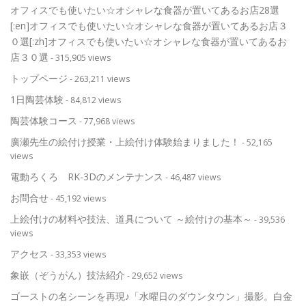
オフィスでも使いたい☆オシャレな食器が置いてあるお店28選
[:en]オフィスでも使いたい☆オシャレな食器が置いてあるお店３
０選[:zh]オフィスでも使いたい☆オシャレな食器が置いてあるお
店３０選
- 315,905 views
トップページ
- 263,211 views
1日陶芸体験
- 84,812 views
陶芸体験コース
- 77,968 views
廣瀬先生の絵付け授業・上絵付け体験始まりました！
- 52,165
views
電動ろくろ RK-3Dのメンテナンス
- 46,487 views
お問合せ
- 45,192 views
上絵付けの材料や技法、道具について ～絵付けの基本～
- 39,536
views
アクセス
- 33,353 views
象嵌（ぞうがん）技法紹介
- 29,652 views
ゴーストの名シーンを再現♪「水曜日のダウンタウン」撮影。白金