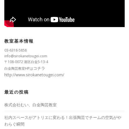
教室基本情報
03-6318-5858
info@sirokanetougei.com
〒108-0072 港区白金5-13-4
コチラ
白金陶芸教室HPは
http://www.sirokanetougei.com/
最近の投稿
株式会社むい、白金陶芸教室
社内スペースがアトリエに変わる！出張陶芸でチームの空気がや
わらぐ瞬間