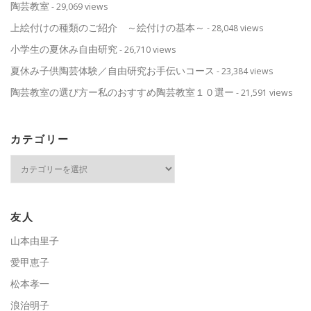
陶芸教室
- 29,069 views
上絵付けの種類のご紹介 ～絵付けの基本～
- 28,048 views
小学生の夏休み自由研究
- 26,710 views
夏休み子供陶芸体験／自由研究お手伝いコース
- 23,384 views
陶芸教室の選び方ー私のおすすめ陶芸教室１０選ー
- 21,591 views
カテゴリー
カ
テ
ゴ
リ
ー
友人
山本由里子
愛甲恵子
松本孝一
浪治明子