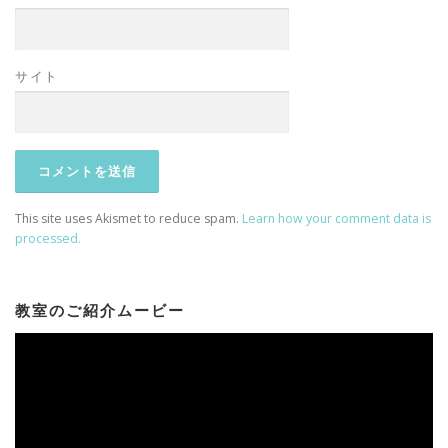
サイト
This site uses Akismet to reduce spam.
Learn how your comment data is
processed.
教室のご紹介ムービー