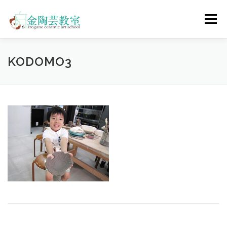
コ
ン
メニュー
テ
ン
ツ
へ
陶芸体験コース
ウェディングコース
会員コース
KODOMO3
ス
キ
ッ
プ
教室について
アクセス
ご予約
お問合せ
ENGLISH