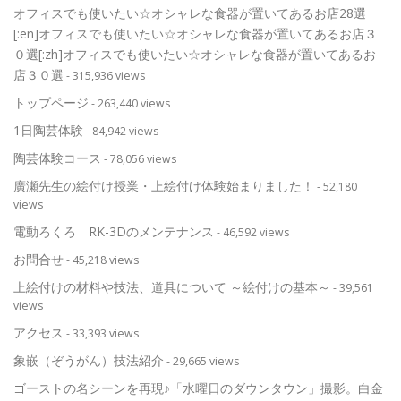
オフィスでも使いたい☆オシャレな食器が置いてあるお店28選
[:en]オフィスでも使いたい☆オシャレな食器が置いてあるお店３
０選[:zh]オフィスでも使いたい☆オシャレな食器が置いてあるお
店３０選
- 315,936 views
トップページ
- 263,440 views
1日陶芸体験
- 84,942 views
陶芸体験コース
- 78,056 views
廣瀬先生の絵付け授業・上絵付け体験始まりました！
- 52,180
views
電動ろくろ RK-3Dのメンテナンス
- 46,592 views
お問合せ
- 45,218 views
上絵付けの材料や技法、道具について ～絵付けの基本～
- 39,561
views
アクセス
- 33,393 views
象嵌（ぞうがん）技法紹介
- 29,665 views
ゴーストの名シーンを再現♪「水曜日のダウンタウン」撮影。白金