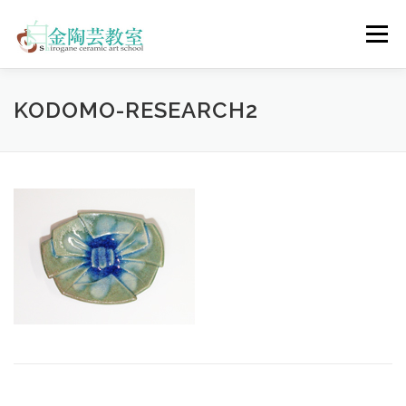
コ
ン
メニュー
テ
ン
ツ
へ
陶芸体験コース
ウェディングコース
会員コース
KODOMO-RESEARCH2
ス
キ
ッ
プ
教室について
アクセス
ご予約
お問合せ
ENGLISH