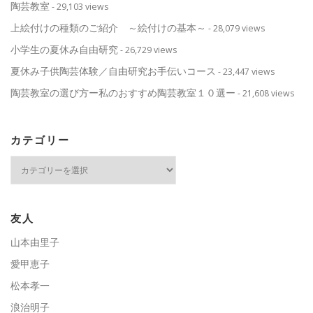
陶芸教室
- 29,103 views
上絵付けの種類のご紹介 ～絵付けの基本～
- 28,079 views
小学生の夏休み自由研究
- 26,729 views
夏休み子供陶芸体験／自由研究お手伝いコース
- 23,447 views
陶芸教室の選び方ー私のおすすめ陶芸教室１０選ー
- 21,608 views
カテゴリー
カ
テ
ゴ
リ
ー
友人
山本由里子
愛甲恵子
松本孝一
浪治明子