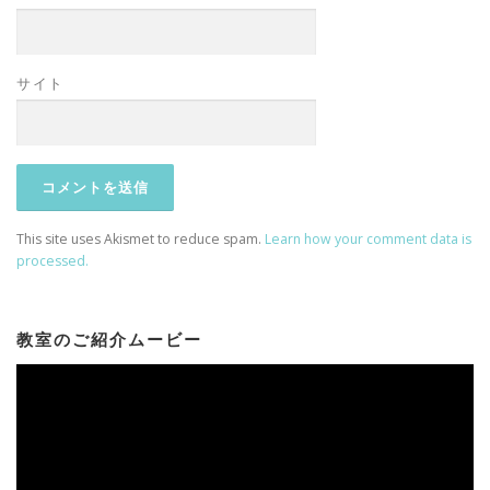
サイト
This site uses Akismet to reduce spam.
Learn how your comment data is
processed.
教室のご紹介ムービー