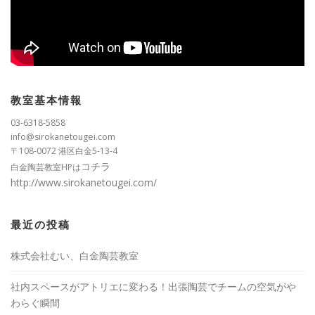
教室基本情報
03-6318-5858
info@sirokanetougei.com
〒108-0072 港区白金5-13-4
コチラ
白金陶芸教室HPは
http://www.sirokanetougei.com/
最近の投稿
株式会社むい、白金陶芸教室
社内スペースがアトリエに変わる！出張陶芸でチームの空気がや
わらぐ瞬間