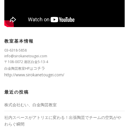
教室基本情報
03-6318-5858
info@sirokanetougei.com
〒108-0072 港区白金5-13-4
コチラ
白金陶芸教室HPは
http://www.sirokanetougei.com/
最近の投稿
株式会社むい、白金陶芸教室
社内スペースがアトリエに変わる！出張陶芸でチームの空気がや
わらぐ瞬間