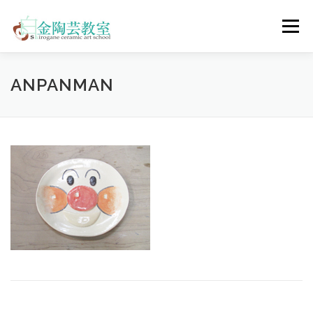
コ
ン
メニュー
テ
ン
ツ
へ
陶芸体験コース
ウェディングコース
会員コース
ANPANMAN
ス
キ
ッ
プ
教室について
アクセス
ご予約
お問合せ
ENGLISH