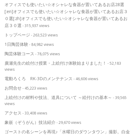
オフィスでも使いたい☆オシャレな食器が置いてあるお店28選
[:en]オフィスでも使いたい☆オシャレな食器が置いてあるお店３
０選[:zh]オフィスでも使いたい☆オシャレな食器が置いてあるお
店３０選
- 315,937 views
トップページ
- 263,523 views
1日陶芸体験
- 84,982 views
陶芸体験コース
- 78,075 views
廣瀬先生の絵付け授業・上絵付け体験始まりました！
- 52,183
views
電動ろくろ RK-3Dのメンテナンス
- 46,606 views
お問合せ
- 45,223 views
上絵付けの材料や技法、道具について ～絵付けの基本～
- 39,565
views
アクセス
- 33,408 views
象嵌（ぞうがん）技法紹介
- 29,670 views
ゴーストの名シーンを再現♪「水曜日のダウンタウン」撮影。白金