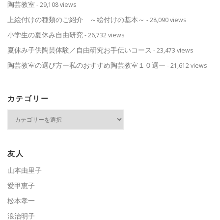
陶芸教室
- 29,108 views
上絵付けの種類のご紹介 ～絵付けの基本～
- 28,090 views
小学生の夏休み自由研究
- 26,732 views
夏休み子供陶芸体験／自由研究お手伝いコース
- 23,473 views
陶芸教室の選び方ー私のおすすめ陶芸教室１０選ー
- 21,612 views
カテゴリー
カ
テ
ゴ
リ
ー
友人
山本由里子
愛甲恵子
松本孝一
浪治明子