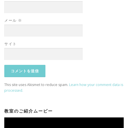
メール
※
サイト
This site uses Akismet to reduce spam.
Learn how your comment data is
processed.
教室のご紹介ムービー