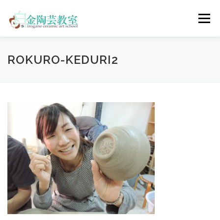
コ
ン
メニュー
テ
ン
ツ
へ
陶芸体験コース
ウェディングコース
会員コース
ROKURO-KEDURI2
ス
キ
ッ
プ
教室について
アクセス
ご予約
お問合せ
ENGLISH