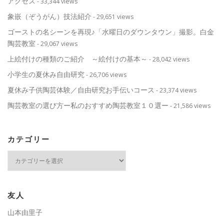
アクセス
- 33,344 views
象嵌（ぞうがん）技法紹介
- 29,651 views
ゴーストの名シーンを再現♪「水曜日のダウンタウン」撮影。白金
陶芸教室
- 29,067 views
上絵付けの種類のご紹介 ～絵付けの基本～
- 28,042 views
小学生の夏休み自由研究
- 26,706 views
夏休み子供陶芸体験／自由研究お手伝いコース
- 23,374 views
陶芸教室の選び方ー私のおすすめ陶芸教室１０選ー
- 21,586 views
カテゴリー
カ
テ
ゴ
リ
ー
友人
山本由里子