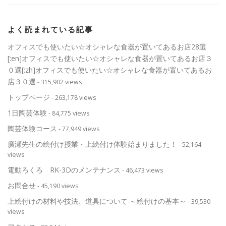
よく読まれている記事
オフィスでも使いたい☆オシャレな食器が置いてあるお店28選
[:en]オフィスでも使いたい☆オシャレな食器が置いてあるお店３
０選[:zh]オフィスでも使いたい☆オシャレな食器が置いてあるお
店３０選
- 315,902 views
トップページ
- 263,178 views
1日陶芸体験
- 84,775 views
陶芸体験コース
- 77,949 views
廣瀬先生の絵付け授業・上絵付け体験始まりました！
- 52,164
views
電動ろくろ RK-3Dのメンテナンス
- 46,473 views
お問合せ
- 45,190 views
上絵付けの材料や技法、道具について ～絵付けの基本～
- 39,530
views