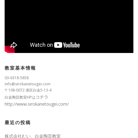
教室基本情報
03-6318-5858
info@sirokanetougei.com
〒108-0072 港区白金5-13-4
コチラ
白金陶芸教室HPは
http://www.sirokanetougei.com/
最近の投稿
株式会社むい、白金陶芸教室