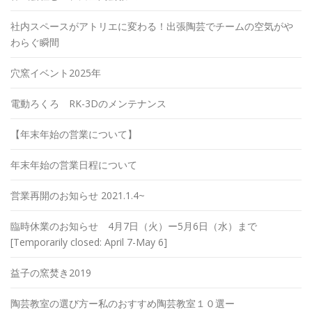
社内スペースがアトリエに変わる！出張陶芸でチームの空気がや
わらぐ瞬間
穴窯イベント2025年
電動ろくろ RK-3Dのメンテナンス
【年末年始の営業について】
年末年始の営業日程について
営業再開のお知らせ 2021.1.4~
臨時休業のお知らせ 4月7日（火）ー5月6日（水）まで
[Temporarily closed: April 7-May 6]
益子の窯焚き2019
陶芸教室の選び方ー私のおすすめ陶芸教室１０選ー