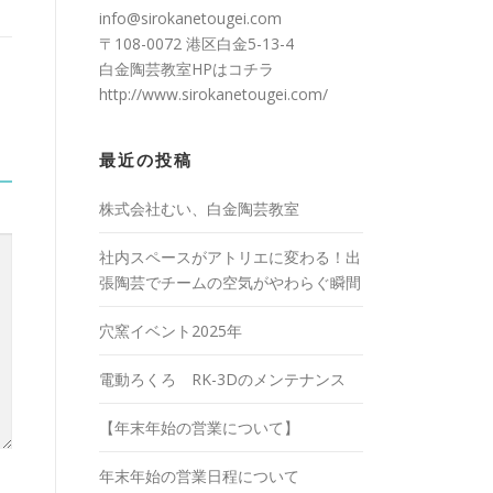
info@sirokanetougei.com
〒108-0072 港区白金5-13-4
白金陶芸教室HPは
コチラ
http://www.sirokanetougei.com/
最近の投稿
株式会社むい、白金陶芸教室
社内スペースがアトリエに変わる！出
張陶芸でチームの空気がやわらぐ瞬間
穴窯イベント2025年
電動ろくろ RK-3Dのメンテナンス
【年末年始の営業について】
年末年始の営業日程について