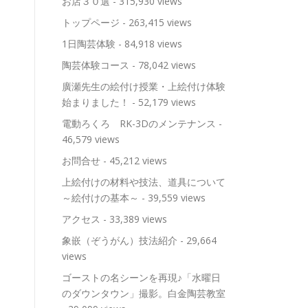
お店３０選
- 315,930 views
トップページ
- 263,415 views
1日陶芸体験
- 84,918 views
陶芸体験コース
- 78,042 views
廣瀬先生の絵付け授業・上絵付け体験
始まりました！
- 52,179 views
電動ろくろ RK-3Dのメンテナンス
-
46,579 views
お問合せ
- 45,212 views
上絵付けの材料や技法、道具について
～絵付けの基本～
- 39,559 views
アクセス
- 33,389 views
象嵌（ぞうがん）技法紹介
- 29,664
views
ゴーストの名シーンを再現♪「水曜日
のダウンタウン」撮影。白金陶芸教室