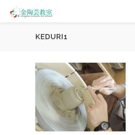
コ
ン
テ
ン
ツ
KEDURI1
へ
ス
キ
ッ
プ