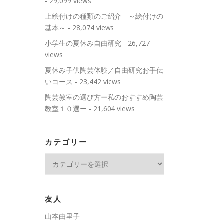
- 29,099 views
上絵付けの種類のご紹介 ～絵付けの
基本～
- 28,074 views
小学生の夏休み自由研究
- 26,727
views
夏休み子供陶芸体験／自由研究お手伝
いコース
- 23,442 views
陶芸教室の選び方ー私のおすすめ陶芸
教室１０選ー
- 21,604 views
カテゴリー
カ
テ
ゴ
リ
友人
ー
山本由里子