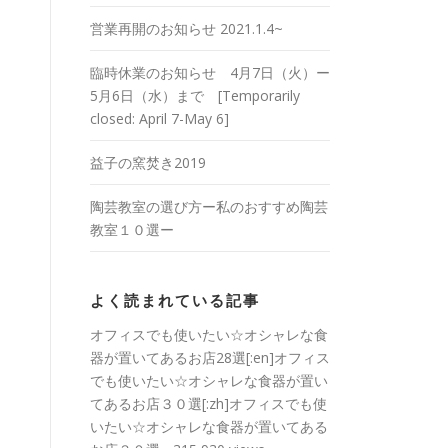
営業再開のお知らせ 2021.1.4~
臨時休業のお知らせ 4月7日（火）ー
5月6日（水）まで [Temporarily
closed: April 7-May 6]
益子の窯焚き2019
陶芸教室の選び方ー私のおすすめ陶芸
教室１０選ー
よく読まれている記事
オフィスでも使いたい☆オシャレな食
器が置いてあるお店28選[:en]オフィス
でも使いたい☆オシャレな食器が置い
てあるお店３０選[:zh]オフィスでも使
いたい☆オシャレな食器が置いてある