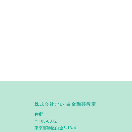
株式会社むい 白金陶芸教室
住所
〒108-0072
東京都港区白金5-13-4