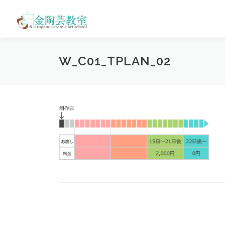
コ
ン
テ
ン
ツ
W_C01_TPLAN_02
へ
ス
キ
ッ
プ