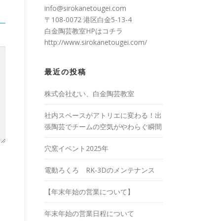
info@sirokanetougei.com
〒108-0072 港区白金5-13-4
白金陶芸教室HPは
コチラ
http://www.sirokanetougei.com/
最近の投稿
株式会社むい、白金陶芸教室
社内スペースがアトリエに変わる！出
張陶芸でチームの空気がやわらぐ瞬間
穴窯イベント2025年
電動ろくろ RK-3Dのメンテナンス
【年末年始の営業について】
年末年始の営業日程について