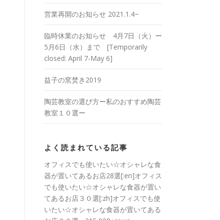
営業再開のお知らせ 2021.1.4~
臨時休業のお知らせ 4月7日（火）ー
5月6日（水）まで [Temporarily
closed: April 7-May 6]
益子の窯焚き2019
陶芸教室の選び方ー私のおすすめ陶芸
教室１０選ー
よく読まれている記事
オフィスでも使いたい☆オシャレな食
器が置いてあるお店28選[:en]オフィス
でも使いたい☆オシャレな食器が置い
てあるお店３０選[:zh]オフィスでも使
いたい☆オシャレな食器が置いてある