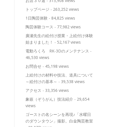
お店３０選
- 315,908 views
トップページ
- 263,252 views
1日陶芸体験
- 84,825 views
陶芸体験コース
- 77,982 views
廣瀬先生の絵付け授業・上絵付け体験
始まりました！
- 52,167 views
電動ろくろ RK-3Dのメンテナンス
-
46,530 views
お問合せ
- 45,198 views
上絵付けの材料や技法、道具について
～絵付けの基本～
- 39,538 views
アクセス
- 33,356 views
象嵌（ぞうがん）技法紹介
- 29,654
views
ゴーストの名シーンを再現♪「水曜日
のダウンタウン」撮影。白金陶芸教室