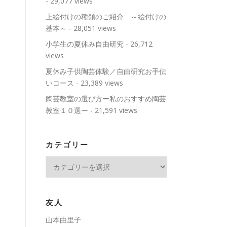
- 29,077 views
上絵付けの種類のご紹介 ～絵付けの
基本～
- 28,051 views
小学生の夏休み自由研究
- 26,712
views
夏休み子供陶芸体験／自由研究お手伝
いコース
- 23,389 views
陶芸教室の選び方ー私のおすすめ陶芸
教室１０選ー
- 21,591 views
カテゴリー
カ
テ
ゴ
リ
友人
ー
山本由里子