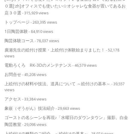
０選[:zh]オフィスでも使いたい☆オシャレな食器が置いてあるお
店３０選
- 315,929 views
トップページ
- 263,395 views
1日陶芸体験
- 84,910 views
陶芸体験コース
- 78,037 views
廣瀬先生の絵付け授業・上絵付け体験始まりました！
- 52,178
views
電動ろくろ RK-3Dのメンテナンス
- 46,579 views
お問合せ
- 45,208 views
上絵付けの材料や技法、道具について ～絵付けの基本～
- 39,557
views
アクセス
- 33,384 views
象嵌（ぞうがん）技法紹介
- 29,663 views
ゴーストの名シーンを再現♪「水曜日のダウンタウン」撮影。白金
陶芸教室
- 29,098 views
上絵付けの種類のご紹介 ～絵付けの基本～
- 28,074 views