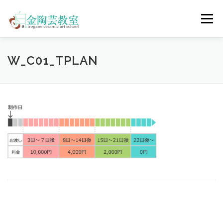
コ
ン
メニュー
テ
ン
ツ
へ
陶芸体験コース
ウェディングコース
会員コース
W_C01_TPLAN
ス
キ
ッ
プ
教室について
アクセス
ご予約
お問合せ
ENGLISH