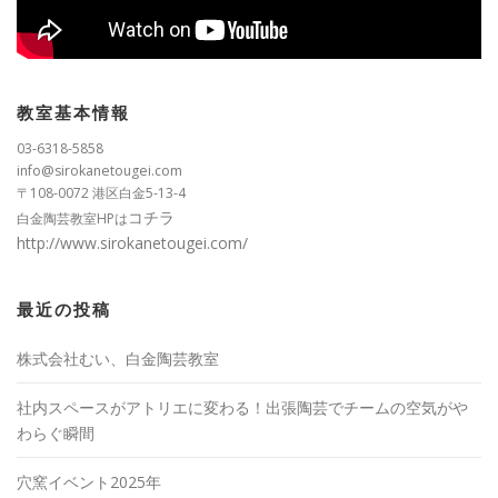
教室基本情報
03-6318-5858
info@sirokanetougei.com
〒108-0072 港区白金5-13-4
コチラ
白金陶芸教室HPは
http://www.sirokanetougei.com/
最近の投稿
株式会社むい、白金陶芸教室
社内スペースがアトリエに変わる！出張陶芸でチームの空気がや
わらぐ瞬間
穴窯イベント2025年