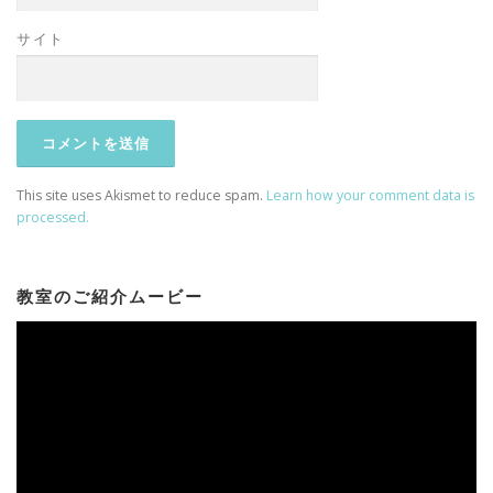
サイト
This site uses Akismet to reduce spam.
Learn how your comment data is
processed.
教室のご紹介ムービー