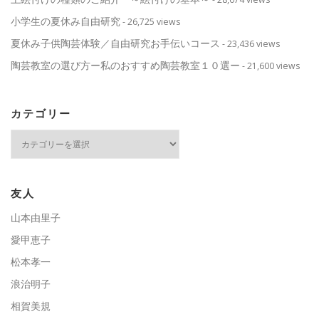
小学生の夏休み自由研究
- 26,725 views
夏休み子供陶芸体験／自由研究お手伝いコース
- 23,436 views
陶芸教室の選び方ー私のおすすめ陶芸教室１０選ー
- 21,600 views
カテゴリー
カ
テ
ゴ
リ
ー
友人
山本由里子
愛甲恵子
松本孝一
浪治明子
相賀美規