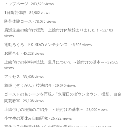
トップページ
- 263,523 views
1日陶芸体験
- 84,982 views
陶芸体験コース
- 78,075 views
廣瀬先生の絵付け授業・上絵付け体験始まりました！
- 52,183
views
電動ろくろ RK-3Dのメンテナンス
- 46,606 views
お問合せ
- 45,223 views
上絵付けの材料や技法、道具について ～絵付けの基本～
- 39,565
views
アクセス
- 33,408 views
象嵌（ぞうがん）技法紹介
- 29,670 views
ゴーストの名シーンを再現♪「水曜日のダウンタウン」撮影。白金
陶芸教室
- 29,108 views
上絵付けの種類のご紹介 ～絵付けの基本～
- 28,090 views
小学生の夏休み自由研究
- 26,732 views
夏休み子供陶芸体験／自由研究お手伝いコース