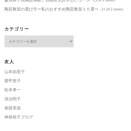
- 23,473 views
陶芸教室の選び方ー私のおすすめ陶芸教室１０選ー
- 21,612 views
カテゴリー
カ
テ
ゴ
リ
ー
友人
山本由里子
愛甲恵子
松本孝一
浪治明子
相賀美規
神保裕子ブログ