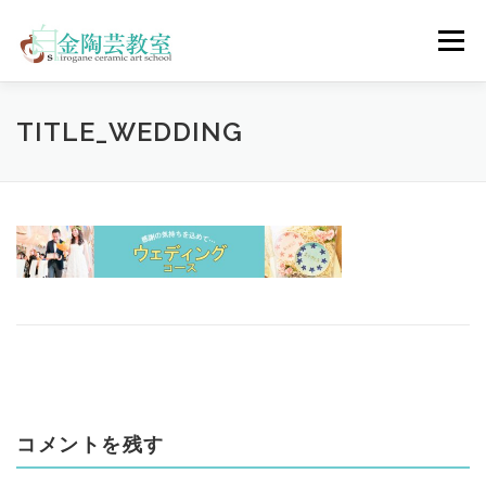
コ
ン
メニュー
テ
ン
ツ
へ
陶芸体験コース
ウェディングコース
会員コース
TITLE_WEDDING
ス
キ
ッ
プ
教室について
アクセス
ご予約
お問合せ
ENGLISH
コメントを残す