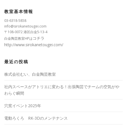
教室基本情報
03-6318-5858
info@sirokanetougei.com
〒108-0072 港区白金5-13-4
コチラ
白金陶芸教室HPは
http://www.sirokanetougei.com/
最近の投稿
株式会社むい、白金陶芸教室
社内スペースがアトリエに変わる！出張陶芸でチームの空気がや
わらぐ瞬間
穴窯イベント2025年
電動ろくろ RK-3Dのメンテナンス