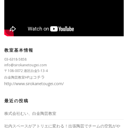
教室基本情報
03-6318-5858
info@sirokanetougei.com
〒108-0072 港区白金5-13-4
コチラ
白金陶芸教室HPは
http://www.sirokanetougei.com/
最近の投稿
株式会社むい、白金陶芸教室
社内スペースがアトリエに変わる！出張陶芸でチームの空気がや