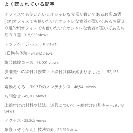
よく読まれている記事
オフィスでも使いたい☆オシャレな食器が置いてあるお店28選
[:en]オフィスでも使いたい☆オシャレな食器が置いてあるお店３
０選[:zh]オフィスでも使いたい☆オシャレな食器が置いてあるお
店３０選
- 315,920 views
トップページ
- 263,301 views
1日陶芸体験
- 84,842 views
陶芸体験コース
- 78,001 views
廣瀬先生の絵付け授業・上絵付け体験始まりました！
- 52,168
views
電動ろくろ RK-3Dのメンテナンス
- 46,541 views
お問合せ
- 45,200 views
上絵付けの材料や技法、道具について ～絵付けの基本～
- 39,543
views
アクセス
- 33,365 views
象嵌（ぞうがん）技法紹介
- 29,656 views