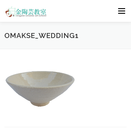
コ
ン
メニュー
テ
ン
ツ
へ
陶芸体験コース
ウェディングコース
会員コース
OMAKSE_WEDDING1
ス
キ
ッ
プ
教室について
アクセス
ご予約
お問合せ
ENGLISH