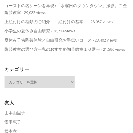
ゴーストの名シーンを再現♪「水曜日のダウンタウン」撮影。白金
陶芸教室
- 29,082 views
上絵付けの種類のご紹介 ～絵付けの基本～
- 28,057 views
小学生の夏休み自由研究
- 26,714 views
夏休み子供陶芸体験／自由研究お手伝いコース
- 23,402 views
陶芸教室の選び方ー私のおすすめ陶芸教室１０選ー
- 21,596 views
カテゴリー
カ
テ
ゴ
リ
ー
友人
山本由里子
愛甲恵子
松本孝一