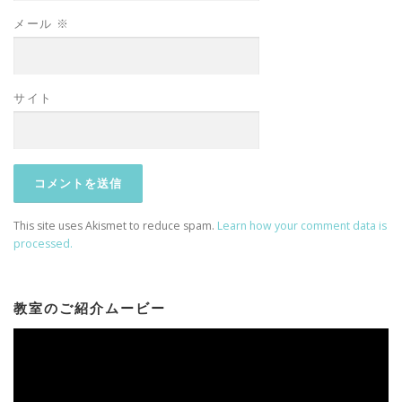
メール
※
サイト
This site uses Akismet to reduce spam.
Learn how your comment data is
processed.
教室のご紹介ムービー