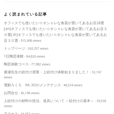
よく読まれている記事
オフィスでも使いたい☆オシャレな食器が置いてあるお店28選
[:en]オフィスでも使いたい☆オシャレな食器が置いてあるお店３
０選[:zh]オフィスでも使いたい☆オシャレな食器が置いてあるお
店３０選
- 315,908 views
トップページ
- 263,257 views
1日陶芸体験
- 84,826 views
陶芸体験コース
- 77,982 views
廣瀬先生の絵付け授業・上絵付け体験始まりました！
- 52,167
views
電動ろくろ RK-3Dのメンテナンス
- 46,534 views
お問合せ
- 45,198 views
上絵付けの材料や技法、道具について ～絵付けの基本～
- 39,538
views
アクセス
- 33,357 views