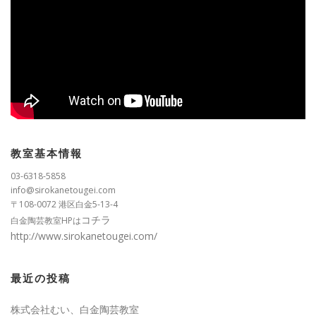
教室基本情報
03-6318-5858
info@sirokanetougei.com
〒108-0072 港区白金5-13-4
コチラ
白金陶芸教室HPは
http://www.sirokanetougei.com/
最近の投稿
株式会社むい、白金陶芸教室