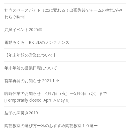
社内スペースがアトリエに変わる！出張陶芸でチームの空気がや
わらぐ瞬間
穴窯イベント2025年
電動ろくろ RK-3Dのメンテナンス
【年末年始の営業について】
年末年始の営業日程について
営業再開のお知らせ 2021.1.4~
臨時休業のお知らせ 4月7日（火）ー5月6日（水）まで
[Temporarily closed: April 7-May 6]
益子の窯焚き2019
陶芸教室の選び方ー私のおすすめ陶芸教室１０選ー