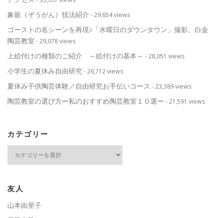
象嵌（ぞうがん）技法紹介
- 29,654 views
ゴーストの名シーンを再現♪「水曜日のダウンタウン」撮影。白金
陶芸教室
- 29,078 views
上絵付けの種類のご紹介 ～絵付けの基本～
- 28,051 views
小学生の夏休み自由研究
- 26,712 views
夏休み子供陶芸体験／自由研究お手伝いコース
- 23,389 views
陶芸教室の選び方ー私のおすすめ陶芸教室１０選ー
- 21,591 views
カテゴリー
カ
テ
ゴ
リ
ー
友人
山本由里子