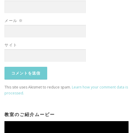
メール
※
サイト
This site uses Akismet to reduce spam.
Learn how your comment data is
processed.
教室のご紹介ムービー