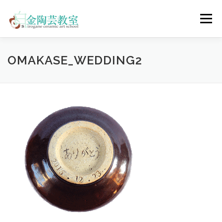
コ
ン
メニュー
テ
ン
ツ
へ
陶芸体験コース
ウェディングコース
会員コース
OMAKASE_WEDDING2
ス
キ
ッ
プ
教室について
アクセス
ご予約
お問合せ
ENGLISH