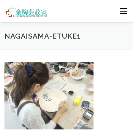
コ
ン
メニュー
テ
ン
ツ
へ
陶芸体験コース
ウェディングコース
会員コース
NAGAISAMA-ETUKE1
ス
キ
ッ
プ
教室について
アクセス
ご予約
お問合せ
ENGLISH