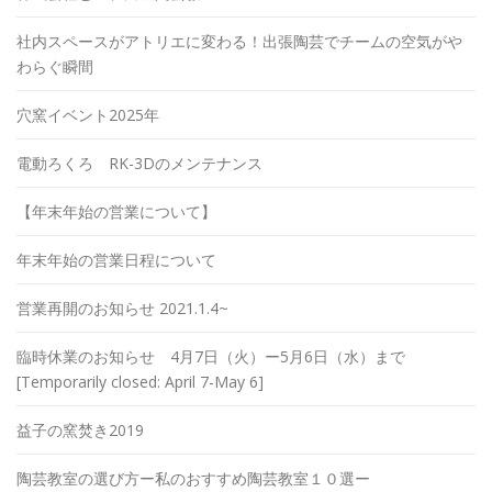
社内スペースがアトリエに変わる！出張陶芸でチームの空気がや
わらぐ瞬間
穴窯イベント2025年
電動ろくろ RK-3Dのメンテナンス
【年末年始の営業について】
年末年始の営業日程について
営業再開のお知らせ 2021.1.4~
臨時休業のお知らせ 4月7日（火）ー5月6日（水）まで
[Temporarily closed: April 7-May 6]
益子の窯焚き2019
陶芸教室の選び方ー私のおすすめ陶芸教室１０選ー