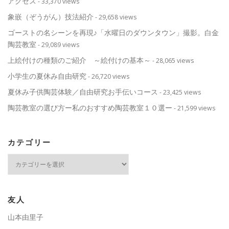
アクセス
- 33,370 views
象嵌（ぞうがん）技法紹介
- 29,658 views
ゴーストの名シーンを再現♪「水曜日のダウンタウン」撮影。白金
陶芸教室
- 29,089 views
上絵付けの種類のご紹介 ～絵付けの基本～
- 28,065 views
小学生の夏休み自由研究
- 26,720 views
夏休み子供陶芸体験／自由研究お手伝いコース
- 23,425 views
陶芸教室の選び方ー私のおすすめ陶芸教室１０選ー
- 21,599 views
カテゴリー
カ
テ
ゴ
リ
ー
友人
山本由里子