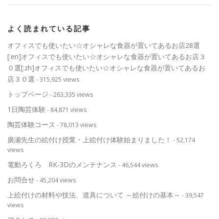
よく読まれている記事
オフィスでも使いたい☆オシャレな食器が置いてあるお店28選
[:en]オフィスでも使いたい☆オシャレな食器が置いてあるお店３
０選[:zh]オフィスでも使いたい☆オシャレな食器が置いてあるお
店３０選
- 315,925 views
トップページ
- 263,335 views
1日陶芸体験
- 84,871 views
陶芸体験コース
- 78,013 views
廣瀬先生の絵付け授業・上絵付け体験始まりました！
- 52,174
views
電動ろくろ RK-3Dのメンテナンス
- 46,544 views
お問合せ
- 45,204 views
上絵付けの材料や技法、道具について ～絵付けの基本～
- 39,547
views