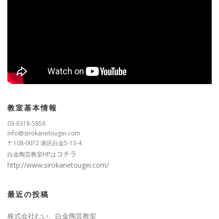
教室基本情報
03-6318-5858
info@sirokanetougei.com
〒108-0072 港区白金5-13-4
コチラ
白金陶芸教室HPは
http://www.sirokanetougei.com/
最近の投稿
株式会社むい、白金陶芸教室