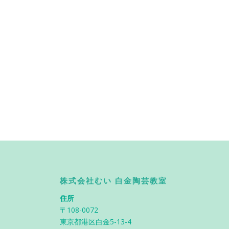
株式会社むい 白金陶芸教室
住所
〒108-0072
東京都港区白金5-13-4