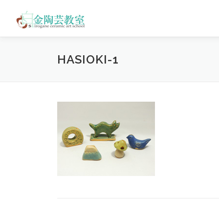
コ
ン
テ
ン
ツ
HASIOKI-1
へ
ス
キ
ッ
プ