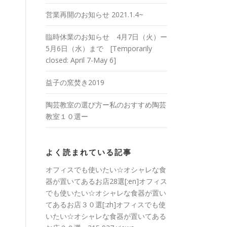
営業再開のお知らせ 2021.1.4~
臨時休業のお知らせ 4月7日（火）ー
5月6日（水）まで [Temporarily
closed: April 7-May 6]
益子の窯焚き2019
陶芸教室の選び方ー私のおすすめ陶芸
教室１０選ー
よく読まれている記事
オフィスでも使いたい☆オシャレな食
器が置いてあるお店28選[:en]オフィス
でも使いたい☆オシャレな食器が置い
てあるお店３０選[:zh]オフィスでも使
いたい☆オシャレな食器が置いてある