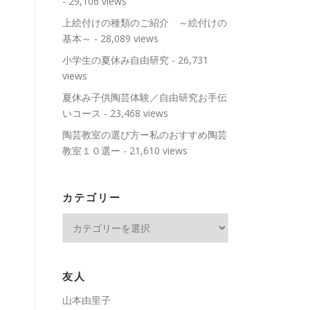
- 29,106 views
上絵付けの種類のご紹介 ～絵付けの
基本～
- 28,089 views
小学生の夏休み自由研究
- 26,731
views
夏休み子供陶芸体験／自由研究お手伝
いコース
- 23,468 views
陶芸教室の選び方ー私のおすすめ陶芸
教室１０選ー
- 21,610 views
カテゴリー
カ
テ
ゴ
リ
友人
ー
山本由里子