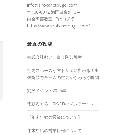
info@sirokanetougei.com
〒108-0072 港区白金5-13-4
白金陶芸教室HPは
コチラ
http://www.sirokanetougei.com/
最近の投稿
株式会社むい、白金陶芸教室
社内スペースがアトリエに変わる！出
張陶芸でチームの空気がやわらぐ瞬間
穴窯イベント2025年
電動ろくろ RK-3Dのメンテナンス
【年末年始の営業について】
年末年始の営業日程について