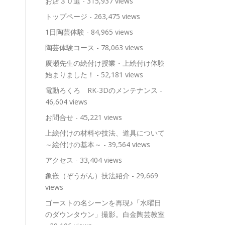
お店３０選
- 315,937 views
トップページ
- 263,475 views
1日陶芸体験
- 84,965 views
陶芸体験コース
- 78,063 views
廣瀬先生の絵付け授業・上絵付け体験
始まりました！
- 52,181 views
電動ろくろ RK-3Dのメンテナンス
-
46,604 views
お問合せ
- 45,221 views
上絵付けの材料や技法、道具について
～絵付けの基本～
- 39,564 views
アクセス
- 33,404 views
象嵌（ぞうがん）技法紹介
- 29,669
views
ゴーストの名シーンを再現♪「水曜日
のダウンタウン」撮影。白金陶芸教室