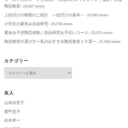
陶芸教室
- 29,067 views
上絵付けの種類のご紹介 ～絵付けの基本～
- 28,043 views
小学生の夏休み自由研究
- 26,708 views
夏休み子供陶芸体験／自由研究お手伝いコース
- 23,375 views
陶芸教室の選び方ー私のおすすめ陶芸教室１０選ー
- 21,589 views
カテゴリー
カ
テ
ゴ
リ
ー
友人
山本由里子
愛甲恵子
松本孝一