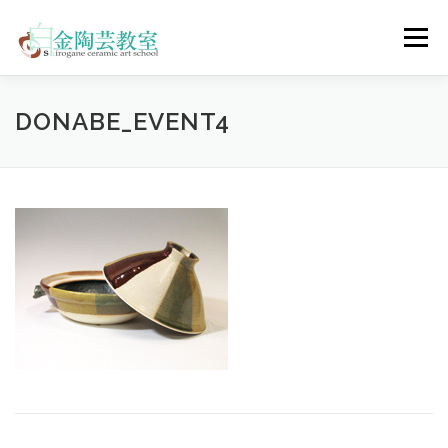
コ
ン
メニュー
テ
ン
ツ
へ
陶芸体験コース
ウェディングコース
会員コース
DONABE_EVENT4
ス
キ
ッ
プ
教室について
アクセス
ご予約
お問合せ
ENGLISH