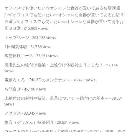
オフィスでも使いたい☆オシャレな食器が置いてあるお店28選
[:en]オフィスでも使いたい☆オシャレな食器が置いてあるお店３
０選[:zh]オフィスでも使いたい☆オシャレな食器が置いてあるお
店３０選
- 315,903 views
トップページ
- 263,188 views
1日陶芸体験
- 84,786 views
陶芸体験コース
- 77,951 views
廣瀬先生の絵付け授業・上絵付け体験始まりました！
- 52,164
views
電動ろくろ RK-3Dのメンテナンス
- 46,473 views
お問合せ
- 45,190 views
上絵付けの材料や技法、道具について ～絵付けの基本～
- 39,531
views
アクセス
- 33,345 views
象嵌（ぞうがん）技法紹介
- 29,651 views
ゴーストの名シーンを再現♪「水曜日のダウンタウン」撮影。白金