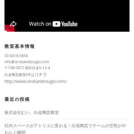
教室基本情報
03-6318-5858
info@sirokanetougei.com
〒108-0072 港区白金5-13-4
コチラ
白金陶芸教室HPは
http://www.sirokanetougei.com/
最近の投稿
株式会社むい、白金陶芸教室
社内スペースがアトリエに変わる！出張陶芸でチームの空気がや
わらぐ瞬間