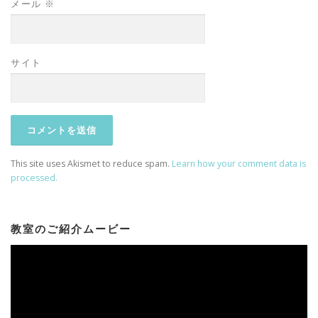
メール
※
サイト
This site uses Akismet to reduce spam.
Learn how your comment data is
processed.
教室のご紹介ムービー