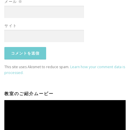
メール
※
サイト
This site uses Akismet to reduce spam.
Learn how your comment data is
processed.
教室のご紹介ムービー