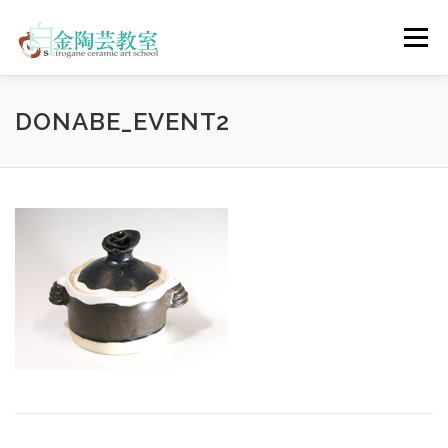
コ
ン
メニュー
テ
ン
ツ
へ
陶芸体験コース
ウェディングコース
会員コース
DONABE_EVENT2
ス
キ
ッ
プ
教室について
アクセス
ご予約
お問合せ
ENGLISH