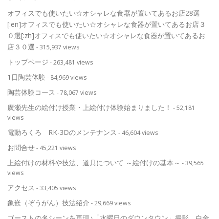
オフィスでも使いたい☆オシャレな食器が置いてあるお店28選
[:en]オフィスでも使いたい☆オシャレな食器が置いてあるお店３
０選[:zh]オフィスでも使いたい☆オシャレな食器が置いてあるお
店３０選
- 315,937 views
トップページ
- 263,481 views
1日陶芸体験
- 84,969 views
陶芸体験コース
- 78,067 views
廣瀬先生の絵付け授業・上絵付け体験始まりました！
- 52,181
views
電動ろくろ RK-3Dのメンテナンス
- 46,604 views
お問合せ
- 45,221 views
上絵付けの材料や技法、道具について ～絵付けの基本～
- 39,565
views
アクセス
- 33,405 views
象嵌（ぞうがん）技法紹介
- 29,669 views
ゴーストの名シーンを再現♪「水曜日のダウンタウン」撮影。白金