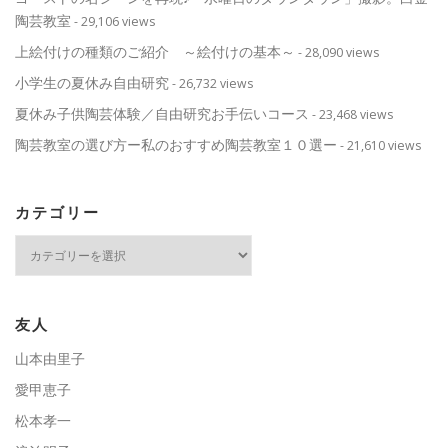
陶芸教室
- 29,106 views
上絵付けの種類のご紹介 ～絵付けの基本～
- 28,090 views
小学生の夏休み自由研究
- 26,732 views
夏休み子供陶芸体験／自由研究お手伝いコース
- 23,468 views
陶芸教室の選び方ー私のおすすめ陶芸教室１０選ー
- 21,610 views
カテゴリー
カ
テ
ゴ
リ
ー
友人
山本由里子
愛甲恵子
松本孝一