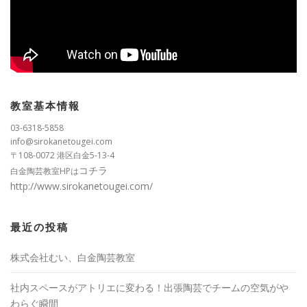
教室基本情報
03-6318-5858
info@sirokanetougei.com
〒108-0072 港区白金5-13-4
コチラ
白金陶芸教室HPは
http://www.sirokanetougei.com/
最近の投稿
株式会社むい、白金陶芸教室
社内スペースがアトリエに変わる！出張陶芸でチームの空気がや
わらぐ瞬間