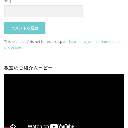
サイト
This site uses Akismet to reduce spam.
Learn how your comment data is
processed.
教室のご紹介ムービー