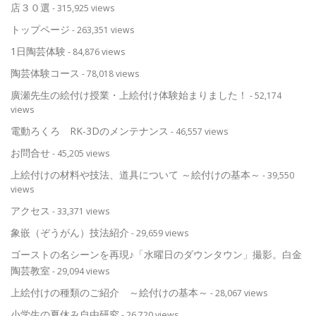
店３０選
- 315,925 views
トップページ
- 263,351 views
1日陶芸体験
- 84,876 views
陶芸体験コース
- 78,018 views
廣瀬先生の絵付け授業・上絵付け体験始まりました！
- 52,174
views
電動ろくろ RK-3Dのメンテナンス
- 46,557 views
お問合せ
- 45,205 views
上絵付けの材料や技法、道具について ～絵付けの基本～
- 39,550
views
アクセス
- 33,371 views
象嵌（ぞうがん）技法紹介
- 29,659 views
ゴーストの名シーンを再現♪「水曜日のダウンタウン」撮影。白金
陶芸教室
- 29,094 views
上絵付けの種類のご紹介 ～絵付けの基本～
- 28,067 views
小学生の夏休み自由研究
- 26,720 views