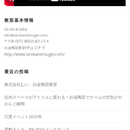
教室基本情報
03-6318-5858
info@sirokanetougei.com
〒108-0072 港区白金5-13-4
コチラ
白金陶芸教室HPは
http://www.sirokanetougei.com/
最近の投稿
株式会社むい、白金陶芸教室
社内スペースがアトリエに変わる！出張陶芸でチームの空気がや
わらぐ瞬間
穴窯イベント2025年
電動ろくろ RK-3Dのメンテナンス