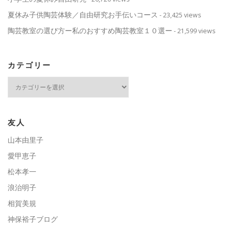
夏休み子供陶芸体験／自由研究お手伝いコース
- 23,425 views
陶芸教室の選び方ー私のおすすめ陶芸教室１０選ー
- 21,599 views
カテゴリー
カ
テ
ゴ
リ
ー
友人
山本由里子
愛甲恵子
松本孝一
浪治明子
相賀美規
神保裕子ブログ