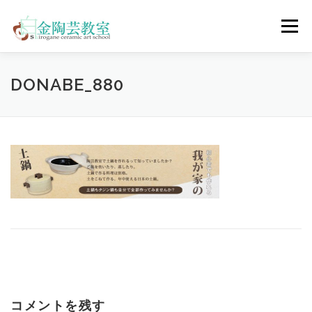
コ
ン
メニュー
テ
ン
ツ
へ
陶芸体験コース
ウェディングコース
会員コース
DONABE_880
ス
キ
ッ
プ
教室について
アクセス
ご予約
お問合せ
ENGLISH
コメントを残す