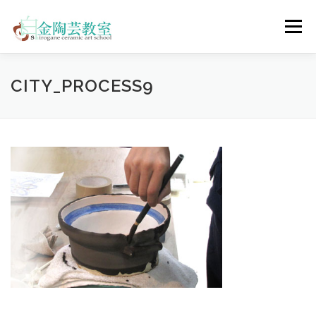
コ
ン
メニュー
テ
ン
ツ
へ
陶芸体験コース
ウェディングコース
会員コース
CITY_PROCESS9
ス
キ
ッ
プ
教室について
アクセス
ご予約
お問合せ
ENGLISH