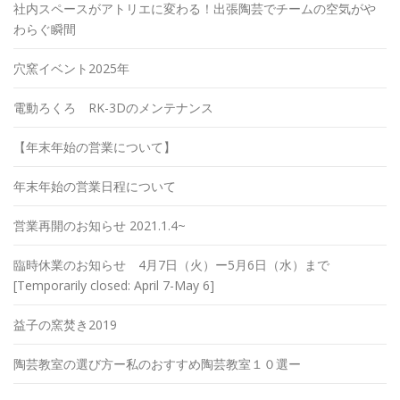
社内スペースがアトリエに変わる！出張陶芸でチームの空気がや
わらぐ瞬間
穴窯イベント2025年
電動ろくろ RK-3Dのメンテナンス
【年末年始の営業について】
年末年始の営業日程について
営業再開のお知らせ 2021.1.4~
臨時休業のお知らせ 4月7日（火）ー5月6日（水）まで
[Temporarily closed: April 7-May 6]
益子の窯焚き2019
陶芸教室の選び方ー私のおすすめ陶芸教室１０選ー