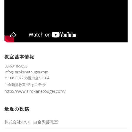
教室基本情報
03-6318-5858
info@sirokanetougei.com
〒108-0072 港区白金5-13-4
コチラ
白金陶芸教室HPは
http://www.sirokanetougei.com/
最近の投稿
株式会社むい、白金陶芸教室