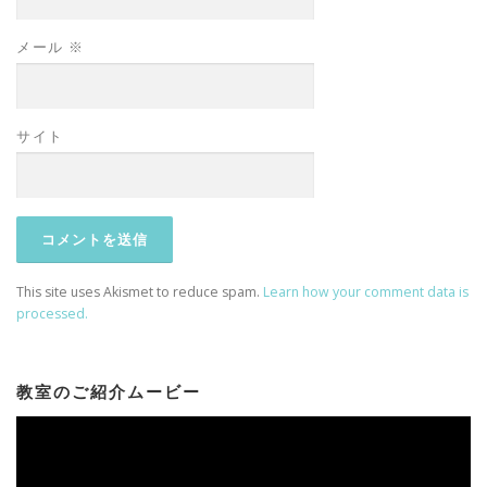
メール
※
サイト
This site uses Akismet to reduce spam.
Learn how your comment data is
processed.
教室のご紹介ムービー