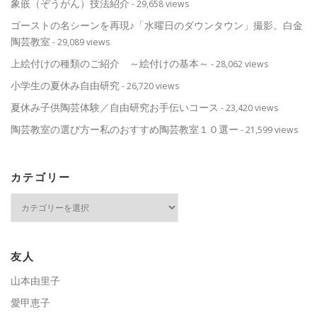
象嵌（ぞうがん）技法紹介
- 29,658 views
ゴーストの名シーンを再現♪「水曜日のダウンタウン」撮影。白金
陶芸教室
- 29,089 views
上絵付けの種類のご紹介 ～絵付けの基本～
- 28,062 views
小学生の夏休み自由研究
- 26,720 views
夏休み子供陶芸体験／自由研究お手伝いコース
- 23,420 views
陶芸教室の選び方ー私のおすすめ陶芸教室１０選ー
- 21,599 views
カテゴリー
カ
テ
ゴ
リ
ー
友人
山本由里子
愛甲恵子