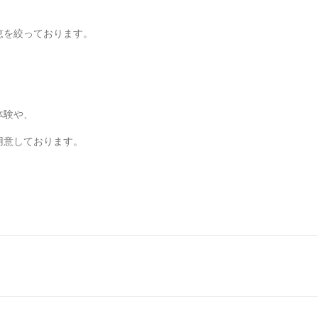
恵を絞っております。
教室 東京 タイル １日 体験 陶器
体験や、
用意しております。