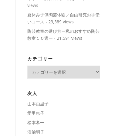
views
夏休み子供陶芸体験／自由研究お手伝
いコース
- 23,389 views
陶芸教室の選び方ー私のおすすめ陶芸
教室１０選ー
- 21,591 views
カテゴリー
カ
テ
ゴ
リ
友人
ー
山本由里子
愛甲恵子
松本孝一
浪治明子