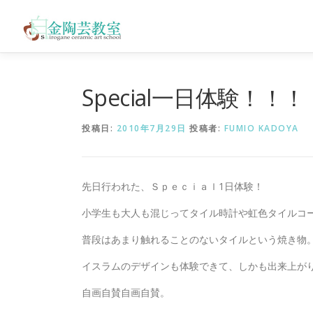
コ
ン
テ
ン
ツ
へ
Special一日体験！！！
ス
キ
投稿日:
2010年7月29日
投稿者:
FUMIO KADOYA
ッ
プ
先日行われた、Ｓｐｅｃｉａｌ1日体験！
小学生も大人も混じってタイル時計や虹色タイルコ
普段はあまり触れることのないタイルという焼き物
イスラムのデザインも体験できて、しかも出来上が
自画自賛自画自賛。