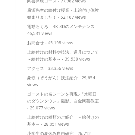
陶芸体験コース
- 77,982 views
廣瀬先生の絵付け授業・上絵付け体験
始まりました！
- 52,167 views
電動ろくろ RK-3Dのメンテナンス
-
46,531 views
お問合せ
- 45,198 views
上絵付けの材料や技法、道具について
～絵付けの基本～
- 39,538 views
アクセス
- 33,356 views
象嵌（ぞうがん）技法紹介
- 29,654
views
ゴーストの名シーンを再現♪「水曜日
のダウンタウン」撮影。白金陶芸教室
- 29,077 views
上絵付けの種類のご紹介 ～絵付けの
基本～
- 28,051 views
小学生の夏休み自由研究
- 26,712