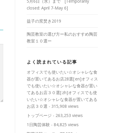
5月6日（水）まで [Temporarily
closed: April 7-May 6]
益子の窯焚き2019
陶芸教室の選び方ー私のおすすめ陶芸
教室１０選ー
よく読まれている記事
オフィスでも使いたい☆オシャレな食
器が置いてあるお店28選[:en]オフィス
でも使いたい☆オシャレな食器が置い
てあるお店３０選[:zh]オフィスでも使
いたい☆オシャレな食器が置いてある
お店３０選
- 315,908 views
トップページ
- 263,253 views
1日陶芸体験
- 84,825 views