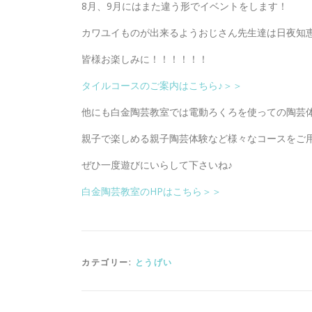
8月、9月にはまた違う形でイベントをします！
カワユイものが出来るようおじさん先生達は日夜知
皆様お楽しみに！！！！！！
港区 白金 陶芸 
タイルコースのご案内はこちら♪＞＞
他にも白金陶芸教室では電動ろくろを使っての陶芸
親子で楽しめる親子陶芸体験など様々なコースをご
ぜひ一度遊びにいらして下さいね♪
白金陶芸教室のHPはこちら＞＞
カテゴリー:
とうげい