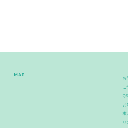
MAP
お
ご
Q
お
求
リ