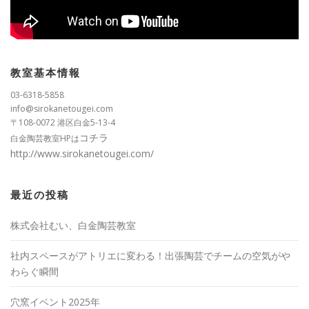
教室基本情報
03-6318-5858
info@sirokanetougei.com
〒108-0072 港区白金5-13-4
コチラ
白金陶芸教室HPは
http://www.sirokanetougei.com/
最近の投稿
株式会社むい、白金陶芸教室
社内スペースがアトリエに変わる！出張陶芸でチームの空気がや
わらぐ瞬間
穴窯イベント2025年