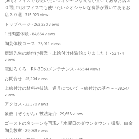
[:en]オフィスでも使いたい☆オシャレな食器が置いてあるお店３
０選[:zh]オフィスでも使いたい☆オシャレな食器が置いてあるお
店３０選
- 315,923 views
トップページ
- 263,330 views
1日陶芸体験
- 84,864 views
陶芸体験コース
- 78,011 views
廣瀬先生の絵付け授業・上絵付け体験始まりました！
- 52,174
views
電動ろくろ RK-3Dのメンテナンス
- 46,544 views
お問合せ
- 45,204 views
上絵付けの材料や技法、道具について ～絵付けの基本～
- 39,547
views
アクセス
- 33,370 views
象嵌（ぞうがん）技法紹介
- 29,658 views
ゴーストの名シーンを再現♪「水曜日のダウンタウン」撮影。白金
陶芸教室
- 29,089 views