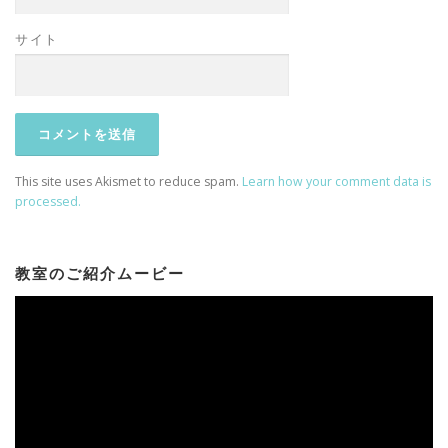
サイト
This site uses Akismet to reduce spam.
Learn how your comment data is
processed.
教室のご紹介ムービー