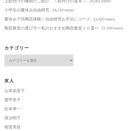
上絵付けの種類のご紹介 ～絵付けの基本～
- 28,063 views
小学生の夏休み自由研究
- 26,720 views
夏休み子供陶芸体験／自由研究お手伝いコース
- 23,420 views
陶芸教室の選び方ー私のおすすめ陶芸教室１０選ー
- 21,599 views
カテゴリー
カ
テ
ゴ
リ
ー
友人
山本由里子
愛甲恵子
松本孝一
浪治明子
相賀美規