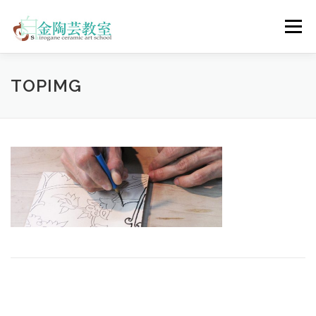
コ
ン
メニュー
テ
ン
ツ
へ
陶芸体験コース
ウェディングコース
会員コース
TOPIMG
ス
キ
ッ
プ
教室について
アクセス
ご予約
お問合せ
ENGLISH