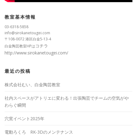
教室基本情報
03-6318-5858
info@sirokanetougei.com
〒108-0072 港区白金5-13-4
コチラ
白金陶芸教室HPは
http://www.sirokanetougei.com/
最近の投稿
株式会社むい、白金陶芸教室
社内スペースがアトリエに変わる！出張陶芸でチームの空気がや
わらぐ瞬間
穴窯イベント2025年
電動ろくろ RK-3Dのメンテナンス