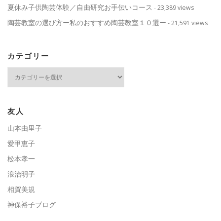
夏休み子供陶芸体験／自由研究お手伝いコース
- 23,389 views
陶芸教室の選び方ー私のおすすめ陶芸教室１０選ー
- 21,591 views
カテゴリー
カ
テ
ゴ
リ
ー
友人
山本由里子
愛甲恵子
松本孝一
浪治明子
相賀美規
神保裕子ブログ