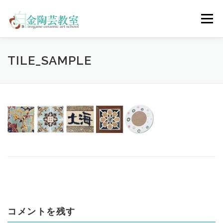
コ
ン
メニュー
テ
ン
ツ
へ
陶芸体験コース
ウェディングコース
会員コース
TILE_SAMPLE
ス
キ
ッ
プ
教室について
アクセス
ご予約
お問合せ
ENGLISH
コメントを残す