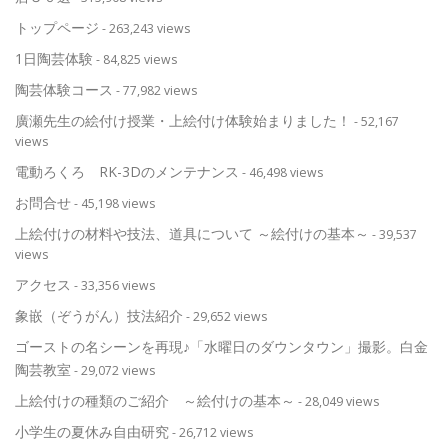
トップページ
- 263,243 views
1日陶芸体験
- 84,825 views
陶芸体験コース
- 77,982 views
廣瀬先生の絵付け授業・上絵付け体験始まりました！
- 52,167
views
電動ろくろ RK-3Dのメンテナンス
- 46,498 views
お問合せ
- 45,198 views
上絵付けの材料や技法、道具について ～絵付けの基本～
- 39,537
views
アクセス
- 33,356 views
象嵌（ぞうがん）技法紹介
- 29,652 views
ゴーストの名シーンを再現♪「水曜日のダウンタウン」撮影。白金
陶芸教室
- 29,072 views
上絵付けの種類のご紹介 ～絵付けの基本～
- 28,049 views
小学生の夏休み自由研究
- 26,712 views