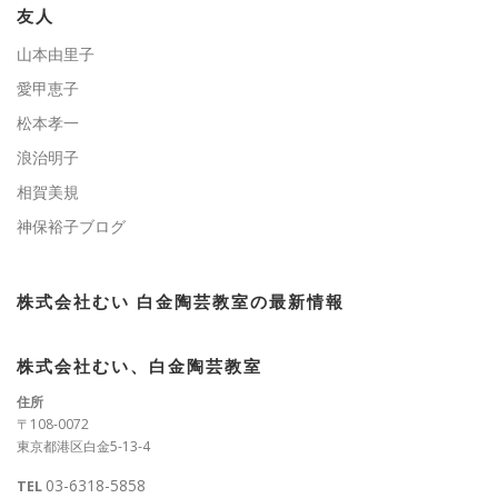
ー
友人
山本由里子
愛甲恵子
松本孝一
浪治明子
相賀美規
神保裕子ブログ
株式会社むい 白金陶芸教室の最新情報
株式会社むい、白金陶芸教室
住所
〒108-0072
東京都港区白金5-13-4
03-6318-5858
TEL