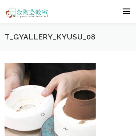
コ
ン
メニュー
テ
ン
ツ
へ
陶芸体験コース
ウェディングコース
会員コース
T_GYALLERY_KYUSU_08
ス
キ
ッ
プ
教室について
アクセス
ご予約
お問合せ
ENGLISH