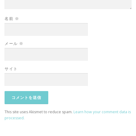
名前
※
メール
※
サイト
This site uses Akismet to reduce spam.
Learn how your comment data is
processed.