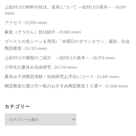
上絵付けの材料や技法、道具について ～絵付けの基本～
- 39,561
views
アクセス
- 33,393 views
象嵌（ぞうがん）技法紹介
- 29,665 views
ゴーストの名シーンを再現♪「水曜日のダウンタウン」撮影。白金
陶芸教室
- 29,103 views
上絵付けの種類のご紹介 ～絵付けの基本～
- 28,079 views
小学生の夏休み自由研究
- 26,729 views
夏休み子供陶芸体験／自由研究お手伝いコース
- 23,447 views
陶芸教室の選び方ー私のおすすめ陶芸教室１０選ー
- 21,608 views
カテゴリー
カ
テ
ゴ
リ