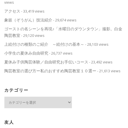
views
アクセス
- 33,419 views
象嵌（ぞうがん）技法紹介
- 29,674 views
ゴーストの名シーンを再現♪「水曜日のダウンタウン」撮影。白金
陶芸教室
- 29,120 views
上絵付けの種類のご紹介 ～絵付けの基本～
- 28,103 views
小学生の夏休み自由研究
- 26,737 views
夏休み子供陶芸体験／自由研究お手伝いコース
- 23,492 views
陶芸教室の選び方ー私のおすすめ陶芸教室１０選ー
- 21,613 views
カテゴリー
カ
テ
ゴ
リ
ー
友人