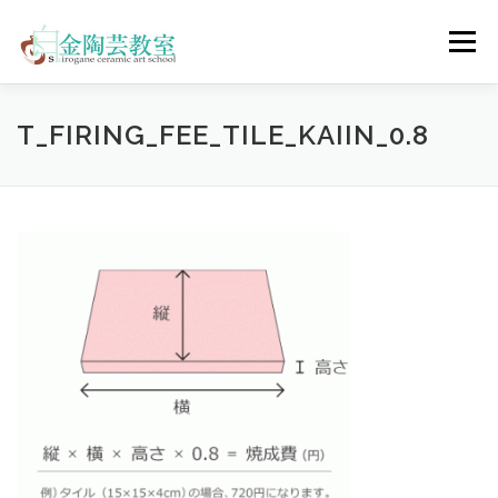
コ
ン
メニュー
テ
ン
ツ
へ
陶芸体験コース
ウェディングコース
会員コース
T_FIRING_FEE_TILE_KAIIN_0.8
ス
キ
ッ
プ
教室について
アクセス
ご予約
お問合せ
ENGLISH