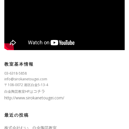
教室基本情報
03-6318-5858
info@sirokanetougei.com
〒108-0072 港区白金5-13-4
コチラ
白金陶芸教室HPは
http://www.sirokanetougei.com/
最近の投稿
株式会社むい、白金陶芸教室