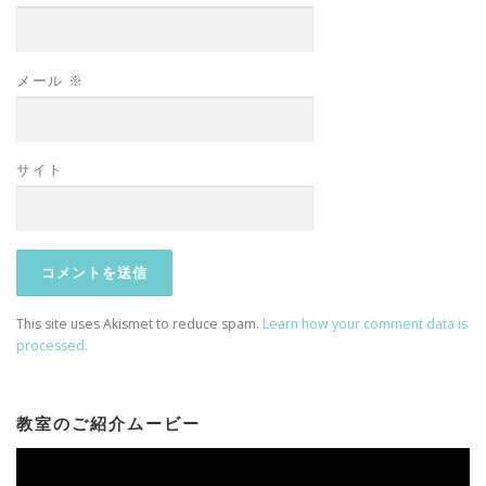
メール
※
サイト
This site uses Akismet to reduce spam.
Learn how your comment data is
processed.
教室のご紹介ムービー