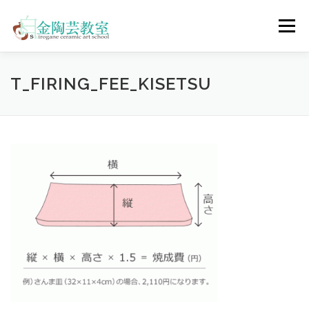
コ
ン
メニュー
テ
ン
ツ
へ
陶芸体験コース
ウェディングコース
会員コース
T_FIRING_FEE_KISETSU
ス
キ
ッ
プ
教室について
アクセス
ご予約
お問合せ
ENGLISH