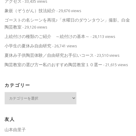
アクセス
- 33,435 views
象嵌（ぞうがん）技法紹介
- 29,676 views
ゴーストの名シーンを再現♪「水曜日のダウンタウン」撮影。白金
陶芸教室
- 29,126 views
上絵付けの種類のご紹介 ～絵付けの基本～
- 28,113 views
小学生の夏休み自由研究
- 26,741 views
夏休み子供陶芸体験／自由研究お手伝いコース
- 23,510 views
陶芸教室の選び方ー私のおすすめ陶芸教室１０選ー
- 21,615 views
カテゴリー
カ
テ
ゴ
リ
ー
友人
山本由里子