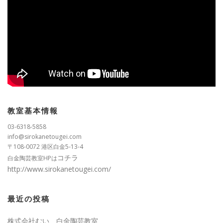
教室基本情報
03-6318-5858
info@sirokanetougei.com
〒108-0072 港区白金5-13-4
コチラ
白金陶芸教室HPは
http://www.sirokanetougei.com/
最近の投稿
株式会社むい、白金陶芸教室