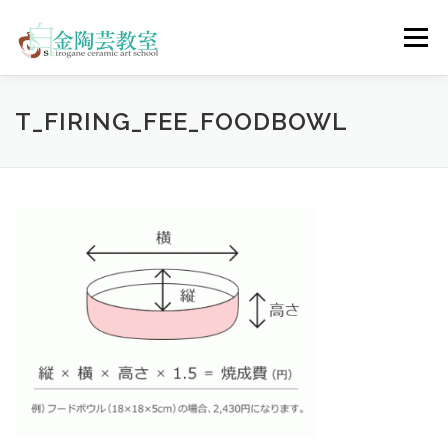
コ
ン
メニュー
テ
ン
ツ
へ
陶芸体験コース
ウェディングコース
会員コース
T_FIRING_FEE_FOODBOWL
ス
キ
ッ
プ
教室について
アクセス
ご予約
お問合せ
ENGLISH