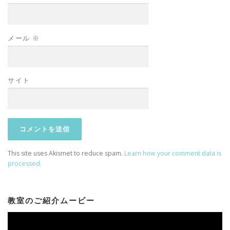
メール
※
サイト
This site uses Akismet to reduce spam.
Learn how your comment data is
processed.
教室のご紹介ムービー